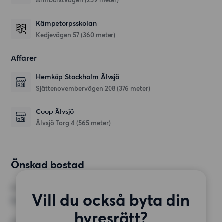
Armborstvägen
(239 meter)
Kämpetorpsskolan
Kedjevägen 57
(360 meter)
Affärer
Hemköp Stockholm Älvsjö
Sjättenovembervägen 208
(376 meter)
Coop Älvsjö
Älvsjö Torg 4
(565 meter)
Önskad bostad
RUM
Vill du också byta din
3 rum
hyresrätt?
MINST ANTAL KVADRATMETER