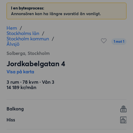
I en bytesprocess:
Annonsören kan ha längre svarstid än vanligt.
Hem
/
Stockholms län
/
Stockholm kommun
/
1 mot 1
Älvsjö
Solberga, Stockholm
Jordkabelgatan 4
Visa på karta
3 rum ∙ 78 kvm ∙ Vån 3
14 189 kr/mån
Balkong
Hiss