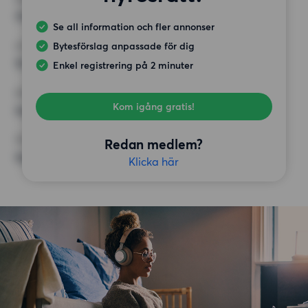
75 kvm
Se all information och fler annonser
Bytesförslag anpassade för dig
HÖGSTA HYRA
15 000 kr
Enkel registrering på 2 minuter
KRAV
Kom igång gratis!
Inga speciella krav
ÖVRIGA PREFERENSER
Redan medlem?
Inga speciella preferenser
Klicka här