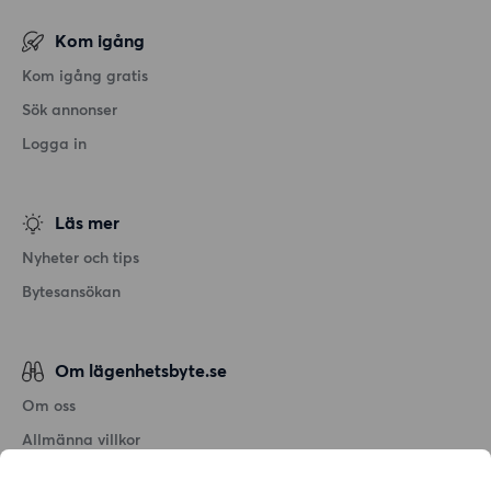
Kom igång
Kom igång gratis
Sök annonser
Logga in
Läs mer
Nyheter och tips
Bytesansökan
Om lägenhetsbyte.se
Om oss
Allmänna villkor
Personuppgiftshantering