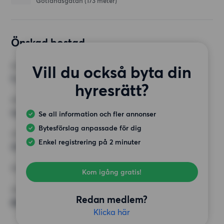
Gotlandsgatan
(173 meter)
Önskad bostad
Vill du också byta din
RUM
5 rum
hyresrätt?
MINST ANTAL KVADRATMETER
Inget val
Se all information och fler annonser
Bytesförslag anpassade för dig
HÖGSTA HYRA
Enkel registrering på 2 minuter
20 000 kr
KRAV
Kom igång gratis!
ÖVRIGA PREFERENSER
Redan medlem?
Bildad BRF, Inga speciella preferenser
Klicka här