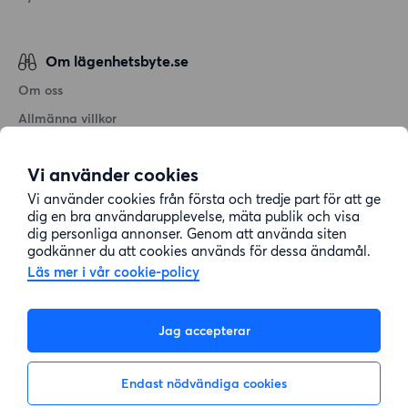
Om lägenhetsbyte.se
Om oss
Allmänna villkor
Personuppgiftshantering
Vi använder cookies
Cookiepolicy
Vi använder cookies från första och tredje part för att ge
Sitemap
dig en bra användarupplevelse, mäta publik och visa
dig personliga annonser. Genom att använda siten
godkänner du att cookies används för dessa ändamål.
Kundtjänst
Läs mer i vår cookie-policy
Hjälp
Jag accepterar
08-22 00 90
Endast nödvändiga cookies
E-post:
info@lagenhetsbyte.se