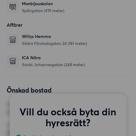
Monbijouskolan
Spångatan
(419 meter)
Affärer
Willys Hemma
Södra Förstadsgatan 24
(161 meter)
ICA Nära
Sankt Johannesgatan
(248 meter)
Önskad bostad
RUM
Vill du också byta din
2 rum
hyresrätt?
MINST ANTAL KVADRATMETER
Inget val