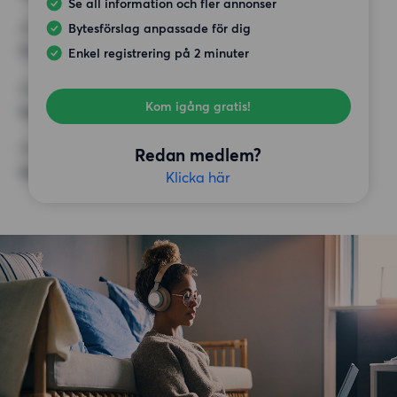
Se all information och fler annonser
Bytesförslag anpassade för dig
HÖGSTA HYRA
12 500 kr
Enkel registrering på 2 minuter
KRAV
Kom igång gratis!
Inga speciella krav
ÖVRIGA PREFERENSER
Redan medlem?
Inga speciella preferenser
Klicka här