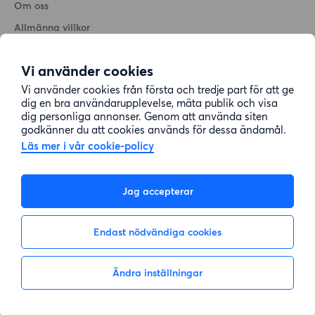
Om oss
Allmänna villkor
Personuppgiftshantering
Vi använder cookies
Cookiepolicy
Vi använder cookies från första och tredje part för att ge
Sitemap
dig en bra användarupplevelse, mäta publik och visa
dig personliga annonser. Genom att använda siten
godkänner du att cookies används för dessa ändamål.
Kundtjänst
Läs mer i vår cookie-policy
Hjälp
Jag accepterar
08-22 00 90
Endast nödvändiga cookies
E-post:
info@lagenhetsbyte.se
Ändra inställningar
Inte intresserad
Visa intresse
© 2004-2026 Lägenhetsbyte Sverige AB