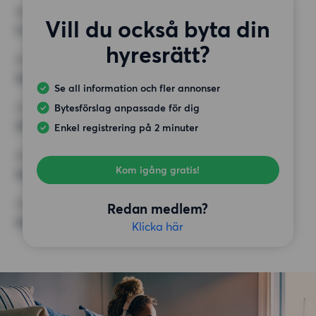
RUM
Vill du också byta din
4 rum
hyresrätt?
MINST ANTAL KVADRATMETER
Inget val
Se all information och fler annonser
Bytesförslag anpassade för dig
HÖGSTA HYRA
25 000 kr
Enkel registrering på 2 minuter
KRAV
Kom igång gratis!
Inga speciella krav
ÖVRIGA PREFERENSER
Redan medlem?
Inga speciella preferenser
Klicka här