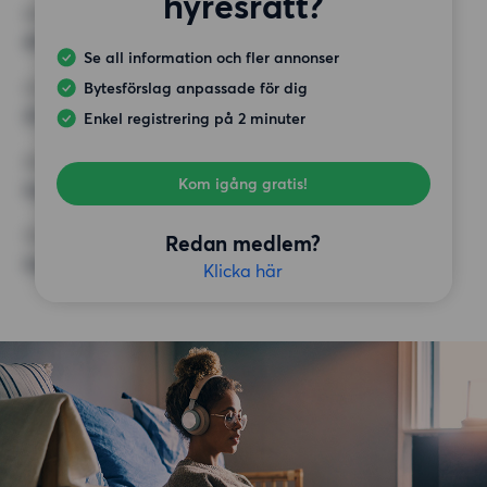
hyresrätt?
MINST ANTAL KVADRATMETER
45 kvm
Se all information och fler annonser
Bytesförslag anpassade för dig
HÖGSTA HYRA
25 000 kr
Enkel registrering på 2 minuter
KRAV
Kom igång gratis!
Inga speciella krav
ÖVRIGA PREFERENSER
Redan medlem?
Inga speciella preferenser
Klicka här