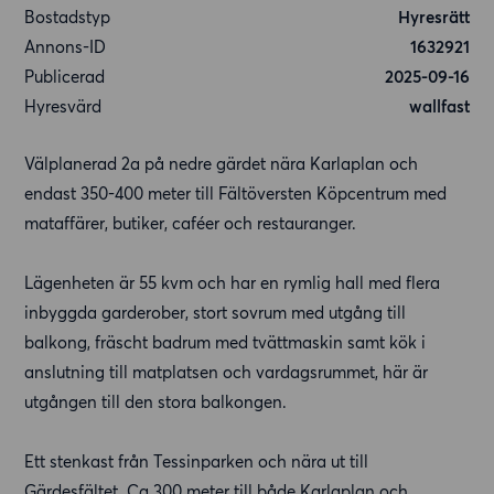
Bostadstyp
Hyresrätt
Annons-ID
1632921
Publicerad
2025-09-16
Hyresvärd
wallfast
Välplanerad 2a på nedre gärdet nära Karlaplan och
endast 350-400 meter till Fältöversten Köpcentrum med
mataffärer, butiker, caféer och restauranger.
Lägenheten är 55 kvm och har en rymlig hall med flera
inbyggda garderober, stort sovrum med utgång till
balkong, fräscht badrum med tvättmaskin samt kök i
anslutning till matplatsen och vardagsrummet, här är
utgången till den stora balkongen.
Ett stenkast från Tessinparken och nära ut till
Gärdesfältet. Ca 300 meter till både Karlaplan och