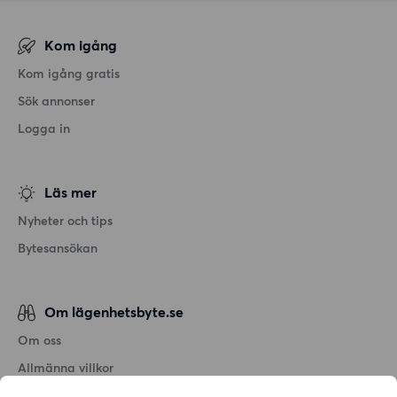
Kom igång
Kom igång gratis
Sök annonser
Logga in
Läs mer
Nyheter och tips
Bytesansökan
Om lägenhetsbyte.se
Om oss
Allmänna villkor
Personuppgiftshantering