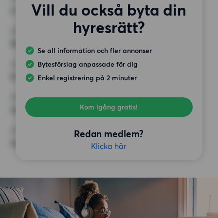
Vill du också byta din
2 rum
hyresrätt?
MINST ANTAL KVADRATMETER
58 kvm
Se all information och fler annonser
Bytesförslag anpassade för dig
HÖGSTA HYRA
8 000 kr
Enkel registrering på 2 minuter
KRAV
Kom igång gratis!
Inga speciella krav
ÖVRIGA PREFERENSER
Redan medlem?
Inga speciella preferenser
Klicka här