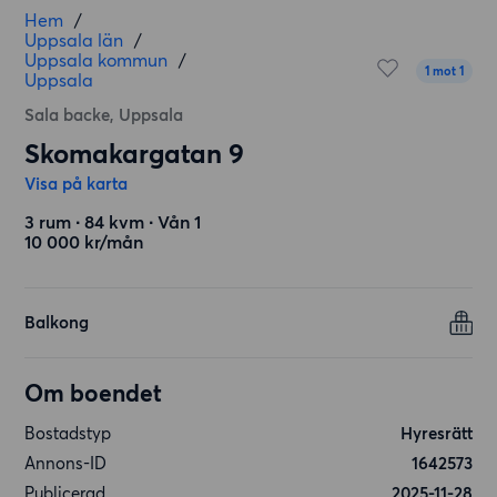
Hem
/
Uppsala län
/
Uppsala kommun
/
1 mot 1
Uppsala
Sala backe, Uppsala
Skomakargatan 9
Visa på karta
3 rum ∙ 84 kvm ∙ Vån 1
10 000 kr/mån
Balkong
Om boendet
Bostadstyp
Hyresrätt
Annons-ID
1642573
Publicerad
2025-11-28