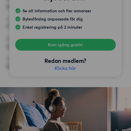
Inget val
Se all information och fler annonser
Bytesförslag anpassade för dig
HÖGSTA HYRA
11 000 kr
Enkel registrering på 2 minuter
KRAV
Kom igång gratis!
Inga speciella krav
ÖVRIGA PREFERENSER
Redan medlem?
Inga speciella preferenser
Klicka här