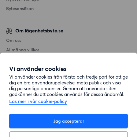
Bytesansökan
Om lägenhetsbyte.se
Om oss
Allmänna villkor
Personuppgiftshantering
Vi använder cookies
Cookiepolicy
Vi använder cookies från första och tredje part för att ge
Sitemap
dig en bra användarupplevelse, mäta publik och visa
dig personliga annonser. Genom att använda siten
godkänner du att cookies används för dessa ändamål.
Kundtjänst
Läs mer i vår cookie-policy
Hjälp
Jag accepterar
08-22 00 90