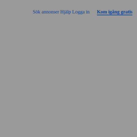
Gå till sidans innehåll
Annonsen har inga bilder än
Sök annonser
Hjälp
Logga in
Kom igång gratis
Gatuvy