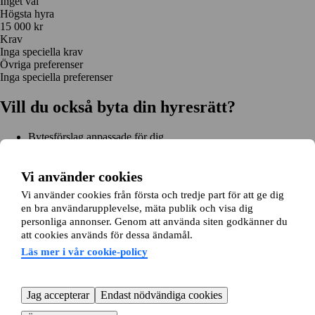
Inget val
Högsta hyra
15 000 kr
Krav
Inga speciella krav
Övriga preferenser
Inga speciella preferenser
Vill du också byta din hyresrätt?
Bytesförslag anpassade för dig
Hjälp genom hela bytet
Enkel registrering på 2 minuter
Vi använder cookies
Kom igång gratis
Vi använder cookies från första och tredje part för att ge dig
Kom igång
en bra användarupplevelse, mäta publik och visa dig
Kom igång gratis
Sök annonser
Logga in
personliga annonser. Genom att använda siten godkänner du
Läs mer
att cookies används för dessa ändamål.
Nyheter och tips
Bytesansökan
Om lägenhetsbyte.se
Läs mer i vår cookie-policy
Om oss
Allmänna villkor
Personuppgiftshantering
Cookiepolicy
Sitemap
Kundtjänst
Jag accepterar
Endast nödvändiga cookies
Hjälp
08-22 00 90
E-post:
info@lagenhetsbyte.se