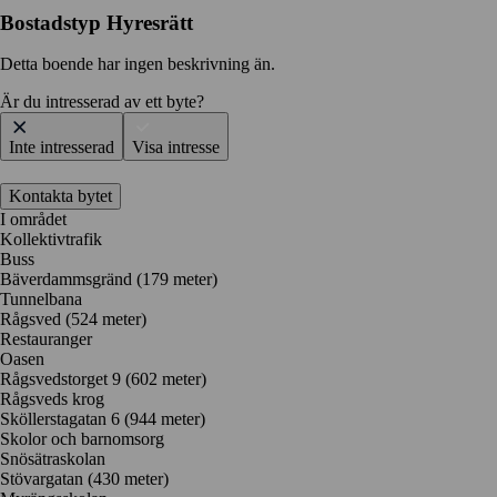
Bostadstyp
Hyresrätt
Detta boende har ingen beskrivning än.
Är du intresserad av ett byte?
Inte intresserad
Visa intresse
Kontakta bytet
I området
Kollektivtrafik
Buss
Bäverdammsgränd (179 meter)
Tunnelbana
Rågsved (524 meter)
Restauranger
Oasen
Rågsvedstorget 9
(602 meter)
Rågsveds krog
Sköllerstagatan 6
(944 meter)
Skolor och barnomsorg
Snösätraskolan
Stövargatan
(430 meter)