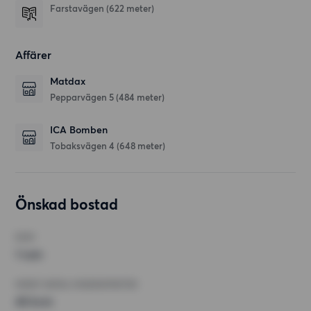
Farstavägen
(622 meter)
Affärer
Matdax
Pepparvägen 5
(484 meter)
ICA Bomben
Tobaksvägen 4
(648 meter)
Önskad bostad
RUM
1 rum
MINST ANTAL KVADRATMETER
45 kvm