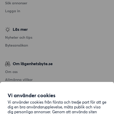
Sök annonser
Logga in
Läs mer
Nyheter och tips
Bytesansökan
Om lägenhetsbyte.se
Om oss
Allmänna villkor
Personuppgiftshantering
Vi använder cookies
Cookiepolicy
Vi använder cookies från första och tredje part för att ge
Sitemap
dig en bra användarupplevelse, mäta publik och visa
dig personliga annonser. Genom att använda siten