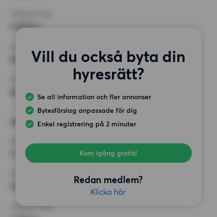
HÖGSTA HYRA
8 000 kr
KRAV
Vill du också byta din
Balkong,
hyresrätt?
ÖVRIGA PREFERENSER
Badkar, Öppen spis/kakelugn
Se all information och fler annonser
Bytesförslag anpassade för dig
Alternativt önskemål
Enkel registrering på 2 minuter
RUM
2 rum
Kom igång gratis!
MINST ANTAL KVADRATMETER
Redan medlem?
45 kvm
Klicka här
HÖGSTA HYRA