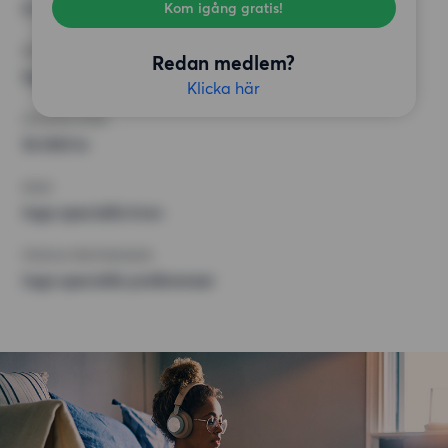
4 rum
Kom igång gratis!
MINST ANTAL KVADRATMETER
Redan medlem?
Inget val
Klicka här
HÖGSTA HYRA
16 000 kr
KRAV
Inga speciella krav
ÖVRIGA PREFERENSER
Inga speciella preferenser