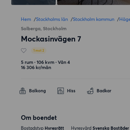
Hem
/
Stockholms län
/
Stockholm kommun
/
Häge
Solberga, Stockholm
Mockasinvägen 7
1 mot 2
5 rum ∙ 106 kvm ∙ Vån 4
16 306 kr/mån
Balkong
Hiss
Badkar
Om boendet
Bostadstyp
Hyresrätt
Hyresvärd
Svenska Bostäder