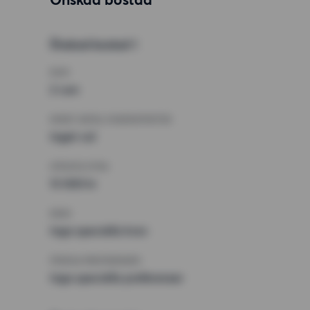
Önskad bostad 1
RUM
2 rum
MINST ANTAL KVADRATMETER
Inget val
HÖGSTA HYRA
13 000 kr
KRAV
Inga speciella krav
ÖVRIGA PREFERENSER
Inga speciella preferenser