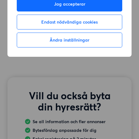
Jag accepterar
Endast nödvändiga cookies
Ändra inställningar
Vill du också byta
din hyresrätt?
Se all information och fler annonser
Bytesförslag anpassade för dig