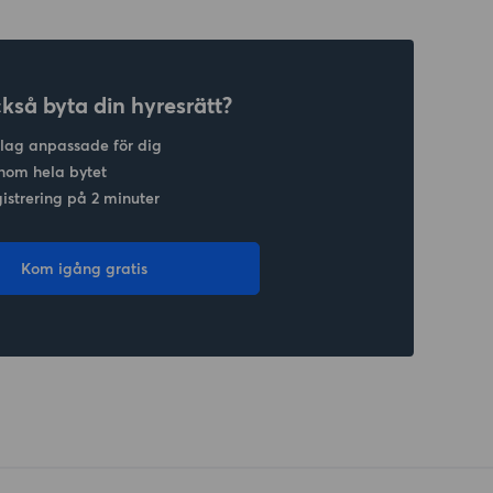
ckså byta din hyresrätt?
slag anpassade för dig
nom hela bytet
gistrering på 2 minuter
Kom igång gratis