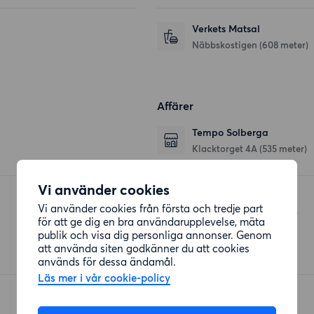
Verkets Matsal
Näbbskostigen
(608 meter)
Affärer
Tempo Solberga
Klacktorget 4A
(535 meter)
Vi använder cookies
Coop Älvsjö
Vi använder cookies från första och tredje part
Älvsjö Torg 4
(709 meter)
för att ge dig en bra användarupplevelse, mäta
publik och visa dig personliga annonser. Genom
att använda siten godkänner du att cookies
används för dessa ändamål.
Läs mer i vår cookie-policy