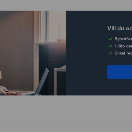
Vill du o
Bytesför
Hjälp ge
Enkel re