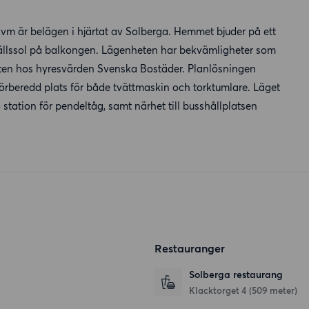
m är belägen i hjärtat av Solberga. Hemmet bjuder på ett
vällssol på balkongen. Lägenheten har bekvämligheter som
gheten hos hyresvärden Svenska Bostäder. Planlösningen
förberedd plats för både tvättmaskin och torktumlare. Läget
station för pendeltåg, samt närhet till busshållplatsen
Restauranger
Solberga restaurang
Klacktorget 4
(509 meter)