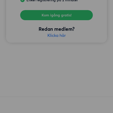
Enkel registrering på 2 minuter
Kom igång gratis!
Redan medlem?
Klicka här