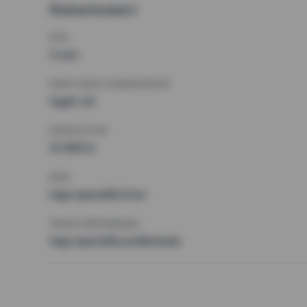
Önskad bostad 2
RUM
3 rum
MINST ANTAL KVADRATMETER
Inget val
HÖGSTA HYRA
12 000 kr
KRAV
Inga speciella krav
ÖVRIGA PREFERENSER
Inga speciella preferenser