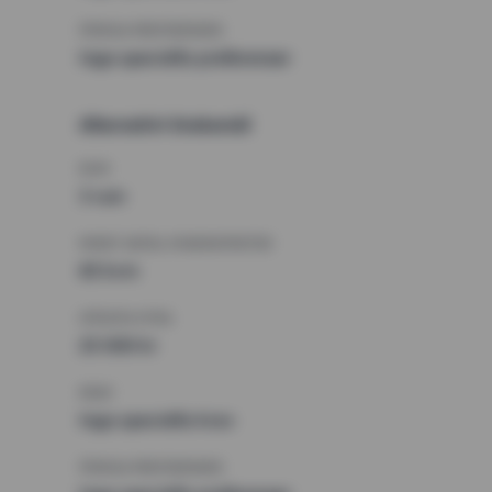
ÖVRIGA PREFERENSER
Inga speciella preferenser
Alternativt önskemål
RUM
3 rum
MINST ANTAL KVADRATMETER
65 kvm
HÖGSTA HYRA
25 000 kr
KRAV
Inga speciella krav
ÖVRIGA PREFERENSER