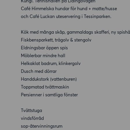
Kungl. Tennishallen på Lidingövägen
Café Himmelska hundar för hund + matte/husse
och Café Luckan uteservering i Tessinparken.
Kök med många skåp, gammaldags skafferi, ny spishä
Fiskbensparkett, trägolv & stengolv
Eldningsbar öppen spis
Möblerbar mindre hall
Helkaklat badrum, klinkergolv
Dusch med dörrar
Handdukstork (vattenburen)
Toppmatad tvättmaskin
Persienner i samtliga fönster
Tvättstuga
vindsförråd
sop-återvinningsrum