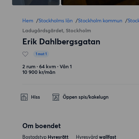
Hem
/
Stockholms län
/
Stockholm kommun
/
Stoc
Ladugårdsgärdet, Stockholm
Erik Dahlbergsgatan
1 mot 1
2 rum ∙ 64 kvm ∙ Vån 1
10 900 kr/mån
Hiss
Öppen spis/kakelugn
Om boendet
Bostadstyp
Hyresrätt
Hyresvärd
wallfast