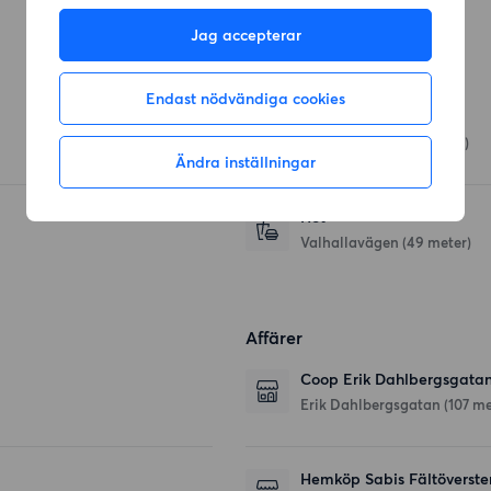
Jag accepterar
Restauranger
Endast nödvändiga cookies
Paraden
Valhallavägen
(32 meter)
Ändra inställningar
Hot
Valhallavägen
(49 meter)
Affärer
Coop Erik Dahlbergsgata
Erik Dahlbergsgatan
(107 me
Hemköp Sabis Fältöverste