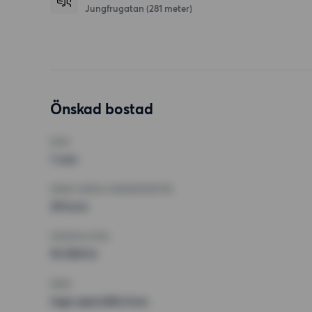
Jungfrugatan
(281 meter)
Önskad bostad
RUM
1 rum
MINST ANTAL KVADRATMETER
39 kvm
HÖGSTA HYRA
10 000 kr
KRAV
Inga speciella krav