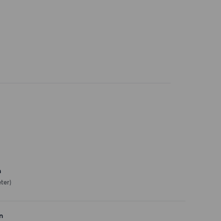
n
ter)
n