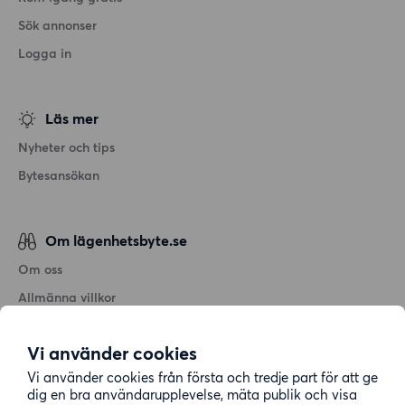
Sök annonser
Logga in
Läs mer
Nyheter och tips
Bytesansökan
Om lägenhetsbyte.se
Om oss
Allmänna villkor
Personuppgiftshantering
Vi använder cookies
Cookiepolicy
Vi använder cookies från första och tredje part för att ge
Sitemap
dig en bra användarupplevelse, mäta publik och visa