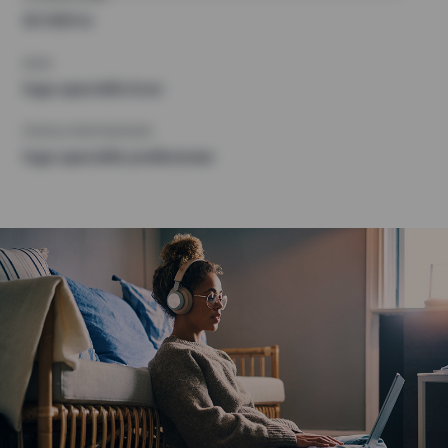
30 000 kr
KRAV
Inga speciella krav
ÖVRIGA PREFERENSER
Inga speciella preferenser