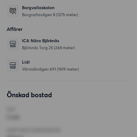
Borgvallaskolan
Borgvallavägen 8
(1275 meter)
Affärer
ICA Nära Björknäs
Björknäs Torg 25
(248 meter)
Lidl
Värmdövägen 691
(1619 meter)
Önskad bostad
RUM
2 rum
MINST ANTAL KVADRATMETER