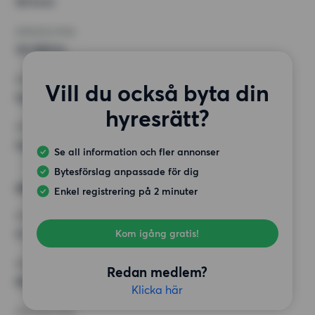
50 kvm
HÖGSTA HYRA
30 000 kr
KRAV
Vill du också byta din
Inga speciella krav
hyresrätt?
ÖVRIGA PREFERENSER
Inga speciella preferenser
Se all information och fler annonser
Bytesförslag anpassade för dig
Alternativt önskemål
Enkel registrering på 2 minuter
RUM
4 rum
Kom igång gratis!
MINST ANTAL KVADRATMETER
Redan medlem?
60 kvm
Klicka här
HÖGSTA HYRA