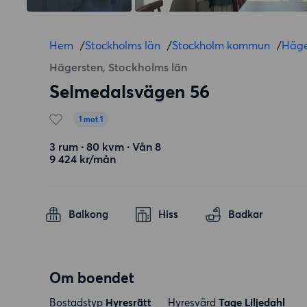
Hem
/
Stockholms län
/
Stockholm kommun
/
Häge
Hägersten, Stockholms län
Selmedalsvägen 56
1 mot 1
3 rum ∙ 80 kvm ∙ Vån 8
9 424 kr/mån
Balkong
Hiss
Badkar
Om boendet
Bostadstyp
Hyresrätt
Hyresvärd
Tage Liljedahl