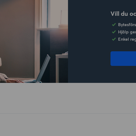
Vill du o
Bytesför
Hjälp ge
Enkel re