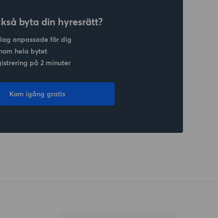
ckså byta din hyresrätt?
slag anpassade för dig
nom hela bytet
gistrering på 2 minuter
Kom igång gratis