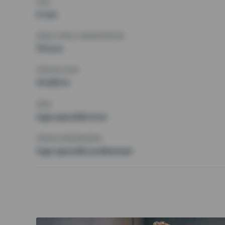
RUM
4 rum
MINST ANTAL KVADRATMETER
75 kvm
HÖGSTA HYRA
14 000 kr
KRAV
Inga speciella krav
ÖVRIGA PREFERENSER
Inga speciella preferenser