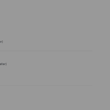
er)
eter)