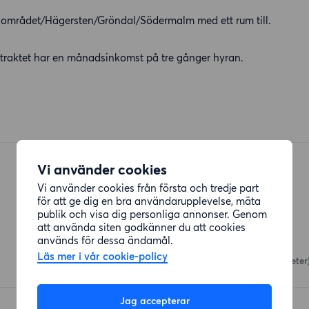
et i området/Hägersten/Gröndal/Södermalm med ett rum till.
ntraktet har en månadsinkomst på tre gånger hyran.
Vi använder cookies
Vi använder cookies från första och tredje part
för att ge dig en bra användarupplevelse, mäta
publik och visa dig personliga annonser. Genom
Restauranger
att använda siten godkänner du att cookies
används för dessa ändamål.
Tang Ji
Läs mer i vår cookie-policy
Axelsbergs Torg 2
(122 meter
Jag accepterar
Marino