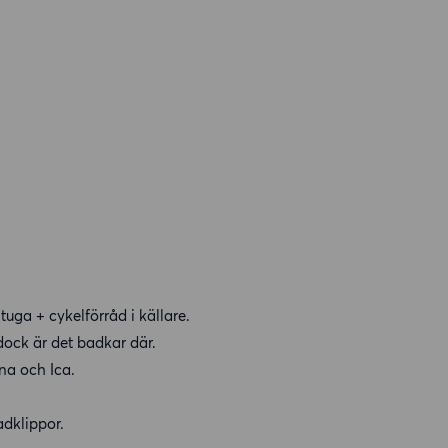
tuga + cykelförråd i källare.
dock är det badkar där.
na och Ica.
adklippor.