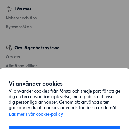
Läs mer
Nyheter och tips
Bytesansökan
Om lägenhetsbyte.se
Om oss
Allmänna villkor
Personuppgiftshantering
Vi använder cookies
Cookiepolicy
Vi använder cookies från första och tredje part för att ge
Sitemap
dig en bra användarupplevelse, mäta publik och visa
dig personliga annonser. Genom att använda siten
godkänner du att cookies används för dessa ändamål.
Kundtjänst
Läs mer i vår cookie-policy
Hjälp