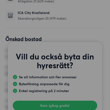
Allégatan 21
(629 meter)
ICA City Knalleland
Skaraborgsvägen 25
(979 meter)
Önskad bostad
RUM
Vill du också byta din
3 rum
hyresrätt?
MINST ANTAL KVADRATMETER
Inget val
Se all information och fler annonser
Bytesförslag anpassade för dig
HÖGSTA HYRA
30 000 kr
Enkel registrering på 2 minuter
KRAV
Kom igång gratis!
Inga speciella krav