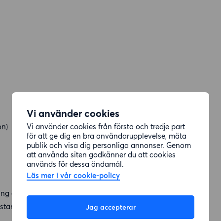
Vi använder cookies
Vi använder cookies från första och tredje part
on)
för att ge dig en bra användarupplevelse, mäta
publik och visa dig personliga annonser. Genom
att använda siten godkänner du att cookies
används för dessa ändamål.
Läs mer i vår cookie-policy
ing gäller för hela Södermalm och Hammarby sjöstad och
 Kostar 1600kr per månad!
Jag accepterar