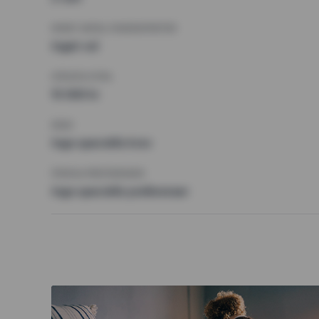
MINST ANTAL KVADRATMETER
Inget val
HÖGSTA HYRA
15 000 kr
KRAV
Inga speciella krav
ÖVRIGA PREFERENSER
Inga speciella preferenser