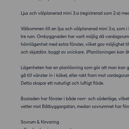
Ljus och välplanerad mini 3:a (registrerad som 2:a) me
Välkommen till en ljus och välplanerad mini 3:a, som i 
tre rum. Ombyggnaden har varit möjlig då vardagsrumme
hörnlägenhet med extra fönster, vilket gav möjlighet ti
och skjutdörr, byggt av snickare. (Planlösningen kan å
Lägenheten har en planlösning som gör att man kan g
gå till vänster in i köket, eller rakt fram mot vardagsru
Detta skapar ett naturligt och luftigt flöde.
Bostaden har fönster i både norr- och söderläge, vilket 
vetter mot Båtbyggargatan, medan sovrummet har fönst
Sovrum & förvaring