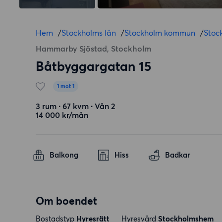
Hem
/
Stockholms län
/
Stockholm kommun
/
Stoc
Hammarby Sjöstad, Stockholm
Båtbyggargatan 15
1 mot 1
3 rum ∙ 67 kvm ∙ Vån 2
14 000 kr/mån
Balkong
Hiss
Badkar
Om boendet
Bostadstyp
Hyresrätt
Hyresvärd
Stockholmshem