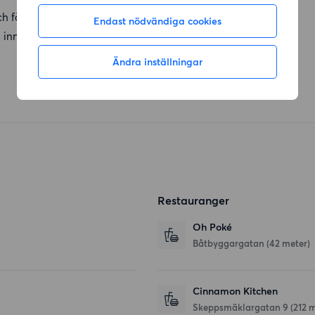
 fönster i två väderstreck. Ett hem som varit mycket
Endast nödvändiga cookies
s inne i stan samt önskan om ett nytt boende.
Ändra inställningar
Restauranger
Oh Poké
Båtbyggargatan
(42 meter)
Cinnamon Kitchen
Skeppsmäklargatan 9
(212 