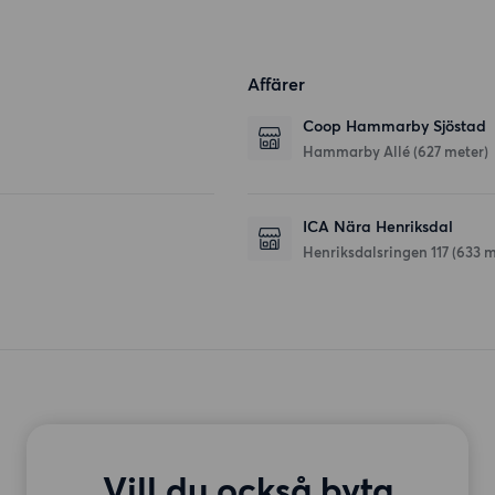
Affärer
Coop Hammarby Sjöstad
Hammarby Allé
(627 meter)
ICA Nära Henriksdal
Henriksdalsringen 117
(633 m
Vill du också byta