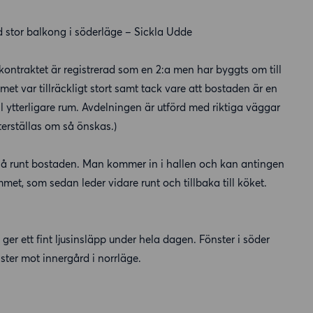
d stor balkong i söderläge – Sickla Udde
kontraktet är registrerad som en 2:a men har byggts om till
t var tillräckligt stort samt tack vare att bostaden är en
ll ytterligare rum. Avdelningen är utförd med riktiga väggar
terställas om så önskas.)
å runt bostaden. Man kommer in i hallen och kan antingen
mmet, som sedan leder vidare runt och tillbaka till köket.
ger ett fint ljusinsläpp under hela dagen. Fönster i söder
er mot innergård i norrläge.