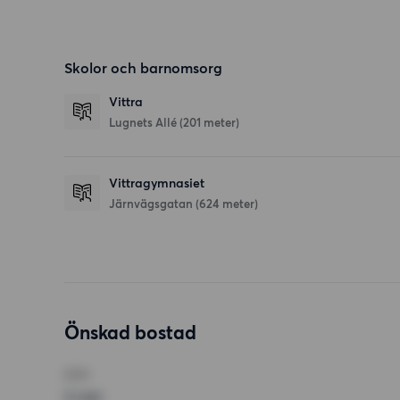
Skolor och barnomsorg
Vittra
Lugnets Allé
(201 meter)
Vittragymnasiet
Järnvägsgatan
(624 meter)
Önskad bostad
RUM
2 rum