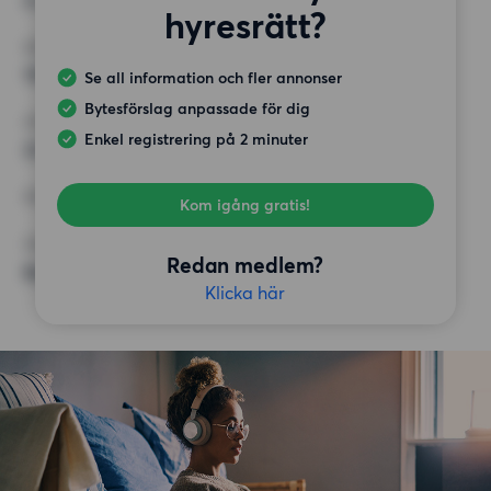
4 rum
hyresrätt?
MINST ANTAL KVADRATMETER
115 kvm
Se all information och fler annonser
Bytesförslag anpassade för dig
HÖGSTA HYRA
Enkel registrering på 2 minuter
22 000 kr
KRAV
Kom igång gratis!
ÖVRIGA PREFERENSER
Redan medlem?
Badkar, Bildad BRF, Öppen spis/kakelugn
Klicka här