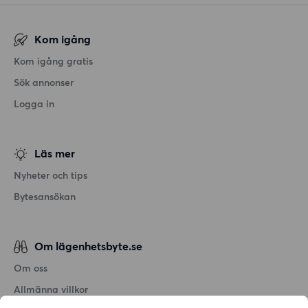
Kom igång
Kom igång gratis
Sök annonser
Logga in
Läs mer
Nyheter och tips
Bytesansökan
Om lägenhetsbyte.se
Om oss
Allmänna villkor