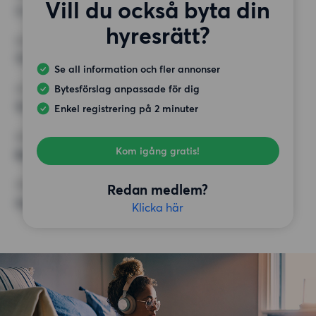
Vill du också byta din
3 rum
hyresrätt?
MINST ANTAL KVADRATMETER
75 kvm
Se all information och fler annonser
Bytesförslag anpassade för dig
HÖGSTA HYRA
10 500 kr
Enkel registrering på 2 minuter
KRAV
Kom igång gratis!
Balkong,
ÖVRIGA PREFERENSER
Redan medlem?
Inga speciella preferenser
Klicka här