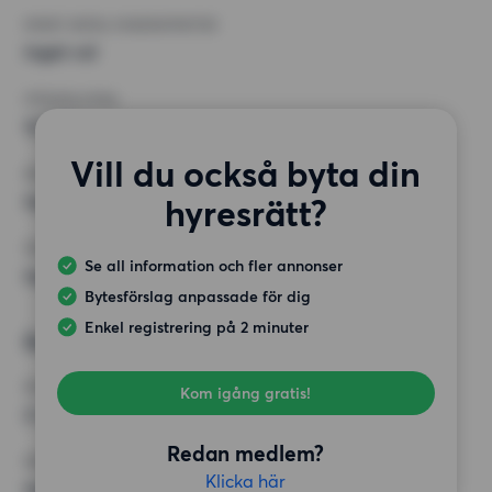
MINST ANTAL KVADRATMETER
Inget val
HÖGSTA HYRA
12 500 kr
Vill du också byta din
KRAV
Inga speciella krav
hyresrätt?
ÖVRIGA PREFERENSER
Se all information och fler annonser
Inga speciella preferenser
Bytesförslag anpassade för dig
Enkel registrering på 2 minuter
Önskad bostad 2
RUM
Kom igång gratis!
2 rum
Redan medlem?
MINST ANTAL KVADRATMETER
Klicka här
Inget val