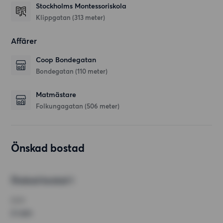
Stockholms Montessoriskola
Klippgatan
(313 meter)
Affärer
Coop Bondegatan
Bondegatan
(110 meter)
Matmästare
Folkungagatan
(506 meter)
Önskad bostad
Önskad bostad 1
RUM
2 rum