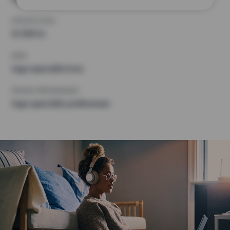
HÖGSTA HYRA
12 500 kr
KRAV
Inga speciella krav
ÖVRIGA PREFERENSER
Inga speciella preferenser