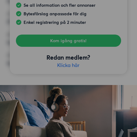
Inget val
Se all information och fler annonser
Bytesförslag anpassade för dig
HÖGSTA HYRA
25 000 kr
Enkel registrering på 2 minuter
KRAV
Kom igång gratis!
Inga speciella krav
ÖVRIGA PREFERENSER
Redan medlem?
Inga speciella preferenser
Klicka här