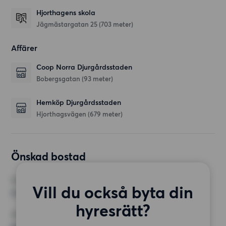
Hjorthagens skola
Jägmästargatan 25
(703 meter)
Affärer
Coop Norra Djurgårdsstaden
Bobergsgatan
(93 meter)
Hemköp Djurgårdsstaden
Hjorthagsvägen
(679 meter)
Önskad bostad
RUM
Vill du också byta din
3 rum
hyresrätt?
MINST ANTAL KVADRATMETER