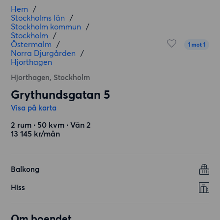
Hem
/
Stockholms län
/
Stockholm kommun
/
Stockholm
/
Östermalm
/
1 mot 1
Norra Djurgården
/
Hjorthagen
Hjorthagen, Stockholm
Grythundsgatan 5
Visa på karta
2 rum ∙ 50 kvm ∙ Vån 2
13 145 kr/mån
Balkong
Hiss
Om boendet