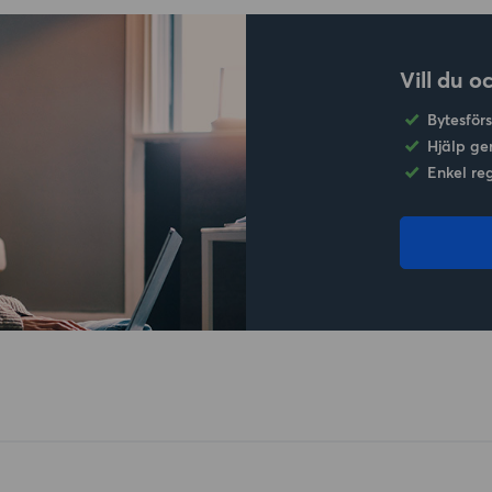
Vill du o
Bytesför
Hjälp ge
Enkel re