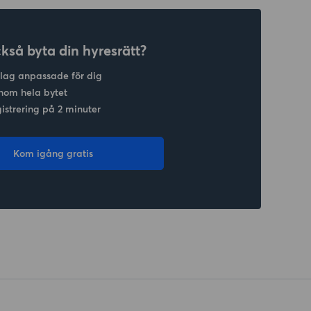
ckså byta din hyresrätt?
slag anpassade för dig
nom hela bytet
gistrering på 2 minuter
Kom igång gratis