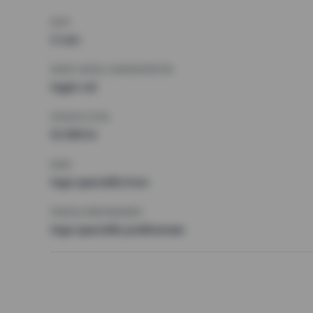
RUM
3 rum
MINST ANTAL KVADRATMETER
Inget val
HÖGSTA HYRA
12 000 kr
KRAV
Inga speciella krav
ÖVRIGA PREFERENSER
Inga speciella preferenser