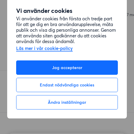
Rävlanda Pizzeria
Vi använder cookies
Västergårdsvägen 3
(3797 m
Vi använder cookies från första och tredje part
för att ge dig en bra användarupplevelse, mäta
publik och visa dig personliga annonser. Genom
att använda siten godkänner du att cookies
används för dessa ändamål.
Läs mer i vår cookie-policy
Jag accepterar
Endast nödvändiga cookies
Ändra inställningar