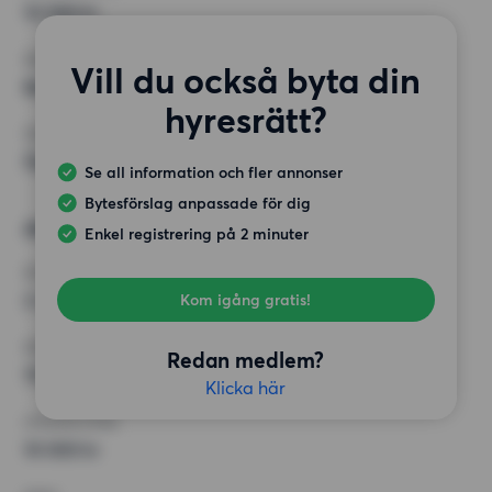
10 500 kr
KRAV
Vill du också byta din
Balkong, Hiss
hyresrätt?
ÖVRIGA PREFERENSER
Öppen spis/kakelugn
Se all information och fler annonser
Bytesförslag anpassade för dig
Alternativt önskemål
Enkel registrering på 2 minuter
RUM
2 rum
Kom igång gratis!
MINST ANTAL KVADRATMETER
Redan medlem?
70 kvm
Klicka här
HÖGSTA HYRA
10 000 kr