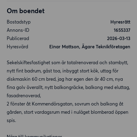
Om boendet
Bostadstyp
Hyresrätt
Annons-ID
1655337
Publicerad
2026-03-13
Hyresvärd
Einar Mattson, Ägare Teknikföretagen
Sekelskiftesfastighet som är totalrenoverad och stambytt,
nytt fint badrum, gäst toa, inbyggt stort kök, uttag för
diskmaskin 60 cm bred, jag har egen den är 40 cm, nya
fina golv överallt, nytt balkongräcke, balkong med eluttag,
fasadrenoverad,
2 fönster åt Kommendörsgatan, sovrum och balkong åt
gården, stort vardagsrum med i nuläget blomberad öppen
spis.
Nära till kommunikationer