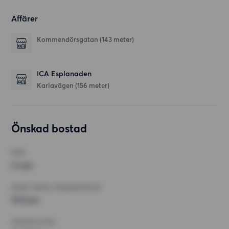
Affärer
Kommendörsgatan
(143 meter)
ICA Esplanaden
Karlavägen
(156 meter)
Önskad bostad
RUM
2 rum
MINST ANTAL KVADRATMETER
70 kvm
HÖGSTA HYRA