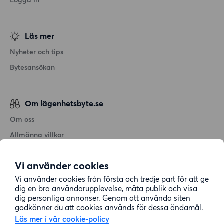
Läs mer
Nyheter och tips
Bytesansökan
Om lägenhetsbyte.se
Om oss
Allmänna villkor
Personuppgiftshantering
Vi använder cookies
Cookiepolicy
Vi använder cookies från första och tredje part för att ge
Sitemap
dig en bra användarupplevelse, mäta publik och visa
dig personliga annonser. Genom att använda siten
godkänner du att cookies används för dessa ändamål.
Kundtjänst
Läs mer i vår cookie-policy