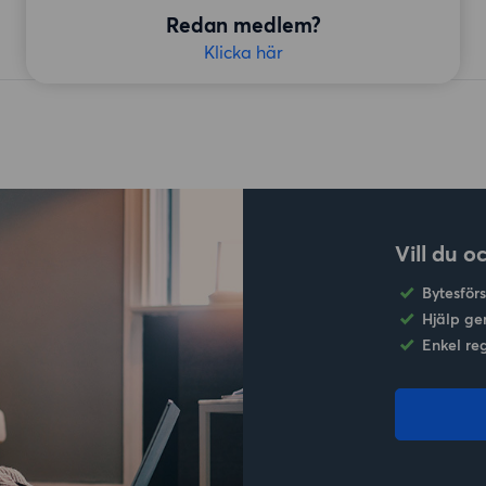
Redan medlem?
Klicka här
Vill du o
Bytesför
Hjälp ge
Enkel re