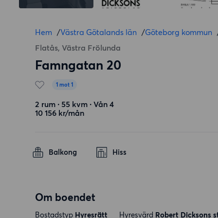
Hem
/
Västra Götalands län
/
Göteborg kommun
Flatås, Västra Frölunda
Famngatan 20
1 mot 1
2 rum ∙ 55 kvm ∙ Vån 4
10 156 kr/mån
Balkong
Hiss
Om boendet
Bostadstyp
Hyresrätt
Hyresvärd
Robert Dicksons st