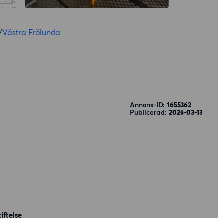
/
Västra Frölunda
Annons-ID:
1655362
Publicerad:
2026-03-13
iftelse