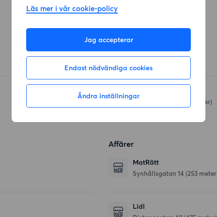
Läs mer i vår cookie-policy
Restauranger
Jag accepterar
Sushi Koi
Famngatan
(87 meter)
Endast nödvändiga cookies
La Forteza pizzeria
Ändra inställningar
Soprangatan 2
(488 meter)
Affärer
MatRätt
Synhållsgatan 14
(253 meter
Lidl