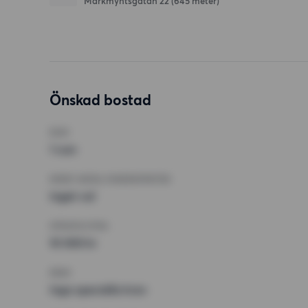
Markmyntsgatan 22
(645 meter)
Önskad bostad
RUM
1 rum
MINST ANTAL KVADRATMETER
Inget val
HÖGSTA HYRA
10 000 kr
KRAV
Inga speciella krav