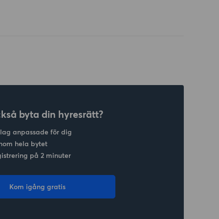
ckså byta din hyresrätt?
slag anpassade för dig
nom hela bytet
gistrering på 2 minuter
Kom igång gratis