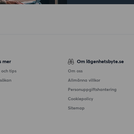
s mer
Om lägenhetsbyte.se
 och tips
Om oss
nsökan
Allmänna villkor
Personuppgiftshantering
Cookiepolicy
Sitemap