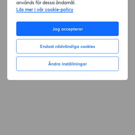
används för dessa ändamål.
Läs mer i vår cookie-policy
Gå till sök
Jag accepterar
Endast nödvändiga cookies
Ändra inställningar