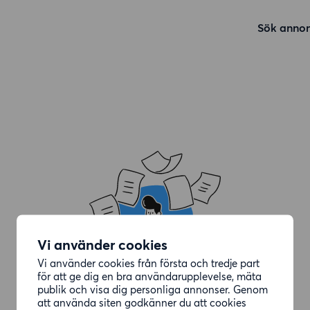
Sök annon
Vi använder cookies
Vi använder cookies från första och tredje part
för att ge dig en bra användarupplevelse, mäta
publik och visa dig personliga annonser. Genom
att använda siten godkänner du att cookies
Annonsen du letade efter är borttagen