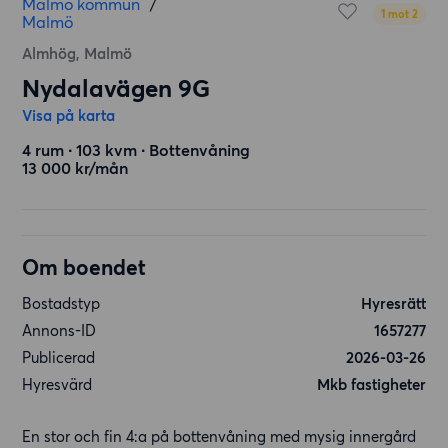
Malmö kommun
/
1 mot 2
Malmö
Almhög, Malmö
Nydalavägen 9G
Visa på karta
4 rum ∙ 103 kvm ∙ Bottenvåning
13 000 kr/mån
Om boendet
Bostadstyp
Hyresrätt
Annons-ID
1657277
Publicerad
2026-03-26
Hyresvärd
Mkb fastigheter
En stor och fin 4:a på bottenvåning med mysig innergård