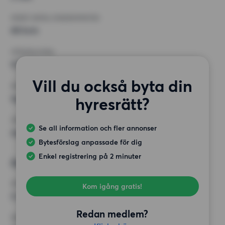
MINST ANTAL KVADRATMETER
65 kvm
HÖGSTA HYRA
9 000 kr
Vill du också byta din
KRAV
Inga speciella krav
hyresrätt?
ÖVRIGA PREFERENSER
Se all information och fler annonser
Inga speciella preferenser
Bytesförslag anpassade för dig
Enkel registrering på 2 minuter
Önskad bostad 2
RUM
Kom igång gratis!
2 rum
Redan medlem?
MINST ANTAL KVADRATMETER