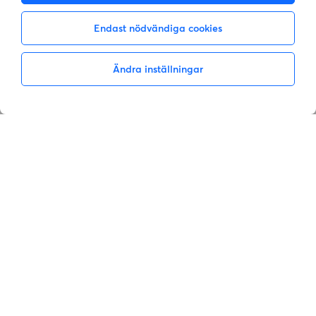
Endast nödvändiga cookies
Ändra inställningar
Inte intresserad
Visa intresse
Vill du också byta din hyresrätt?
Bytesförslag anpassade för dig
Hjälp genom hela bytet
Enkel registrering på 2 minuter
Kom igång gratis