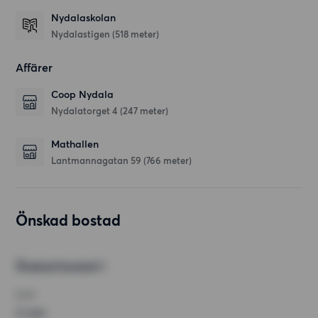
Nydalaskolan
Nydalastigen
(518 meter)
Affärer
Coop Nydala
Nydalatorget 4
(247 meter)
Mathallen
Lantmannagatan 59
(766 meter)
Önskad bostad
Önskad bostad 1
RUM
2 rum