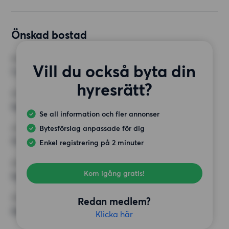
Önskad bostad
RUM
Vill du också byta din
1 rum
hyresrätt?
MINST ANTAL KVADRATMETER
Inget val
Se all information och fler annonser
Bytesförslag anpassade för dig
HÖGSTA HYRA
11 500 kr
Enkel registrering på 2 minuter
KRAV
Kom igång gratis!
Inga speciella krav
ÖVRIGA PREFERENSER
Redan medlem?
Inga speciella preferenser
Klicka här