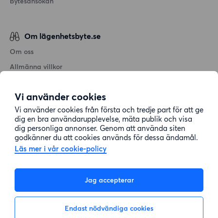
Bytesansökan
Om lägenhetsbyte.se
Om oss
Allmänna villkor
Personuppgiftshantering
Vi använder cookies
Cookiepolicy
Vi använder cookies från första och tredje part för att ge
Sitemap
dig en bra användarupplevelse, mäta publik och visa
dig personliga annonser. Genom att använda siten
godkänner du att cookies används för dessa ändamål.
Kundtjänst
Läs mer i vår cookie-policy
Hjälp
Jag accepterar
08-22 00 90
Endast nödvändiga cookies
E-post:
info@lagenhetsbyte.se