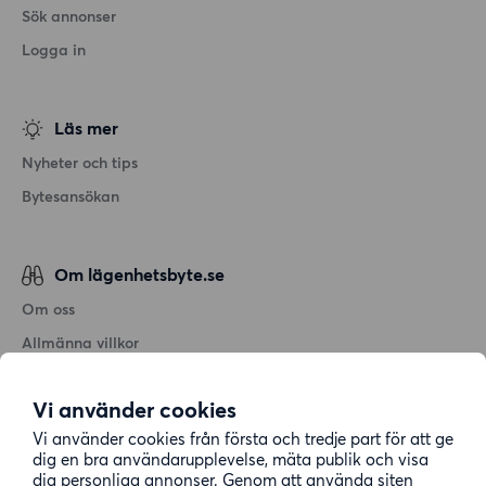
Sök annonser
Logga in
Läs mer
Nyheter och tips
Bytesansökan
Om lägenhetsbyte.se
Om oss
Allmänna villkor
Personuppgiftshantering
Vi använder cookies
Cookiepolicy
Vi använder cookies från första och tredje part för att ge
Sitemap
dig en bra användarupplevelse, mäta publik och visa
dig personliga annonser. Genom att använda siten