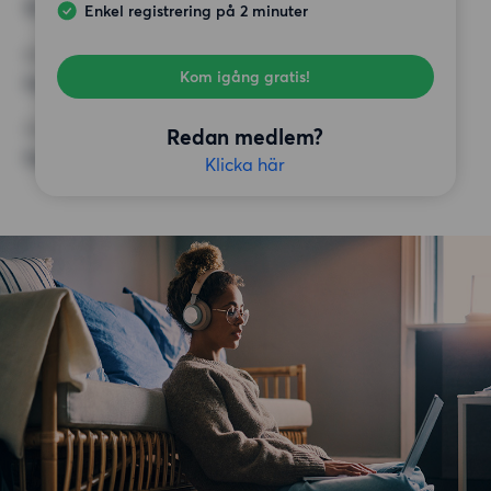
10 000 kr
Enkel registrering på 2 minuter
KRAV
Kom igång gratis!
Inga speciella krav
ÖVRIGA PREFERENSER
Redan medlem?
Inga speciella preferenser
Klicka här