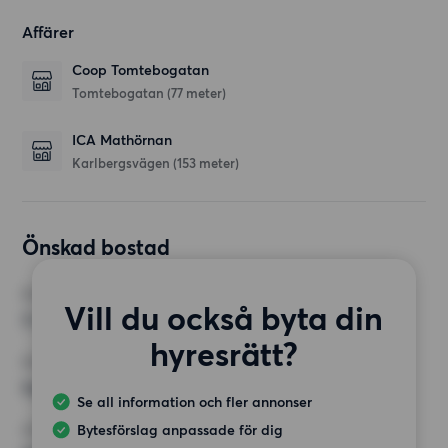
Affärer
Coop Tomtebogatan
Tomtebogatan
(77 meter)
ICA Mathörnan
Karlbergsvägen
(153 meter)
Önskad bostad
RUM
Vill du också byta din
3 rum
hyresrätt?
MINST ANTAL KVADRATMETER
Inget val
Se all information och fler annonser
Bytesförslag anpassade för dig
HÖGSTA HYRA