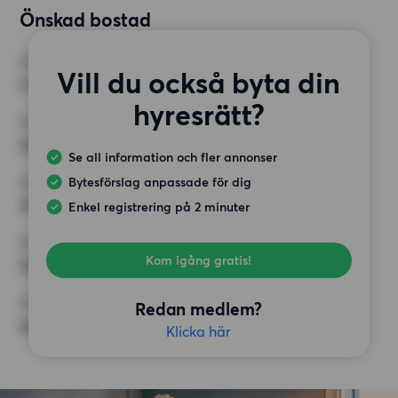
Önskad bostad
RUM
Vill du också byta din
2 rum
hyresrätt?
MINST ANTAL KVADRATMETER
Inget val
Se all information och fler annonser
Bytesförslag anpassade för dig
HÖGSTA HYRA
14 000 kr
Enkel registrering på 2 minuter
KRAV
Kom igång gratis!
Inga speciella krav
ÖVRIGA PREFERENSER
Redan medlem?
Inga speciella preferenser
Klicka här