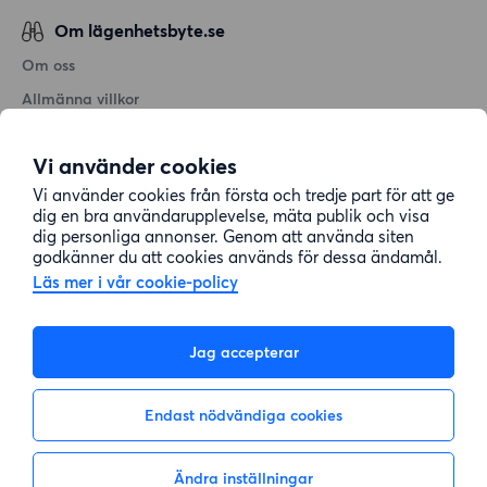
Om lägenhetsbyte.se
Om oss
Allmänna villkor
Personuppgiftshantering
Vi använder cookies
Cookiepolicy
Vi använder cookies från första och tredje part för att ge
Sitemap
dig en bra användarupplevelse, mäta publik och visa
dig personliga annonser. Genom att använda siten
godkänner du att cookies används för dessa ändamål.
Kundtjänst
Läs mer i vår cookie-policy
Hjälp
Jag accepterar
08-22 00 90
Endast nödvändiga cookies
E-post:
info@lagenhetsbyte.se
Ändra inställningar