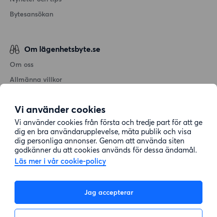
Bytesansökan
Om lägenhetsbyte.se
Om oss
Allmänna villkor
Personuppgiftshantering
Vi använder cookies
Cookiepolicy
Vi använder cookies från första och tredje part för att ge
Sitemap
dig en bra användarupplevelse, mäta publik och visa
dig personliga annonser. Genom att använda siten
godkänner du att cookies används för dessa ändamål.
Kundtjänst
Läs mer i vår cookie-policy
Hjälp
Jag accepterar
08-22 00 90