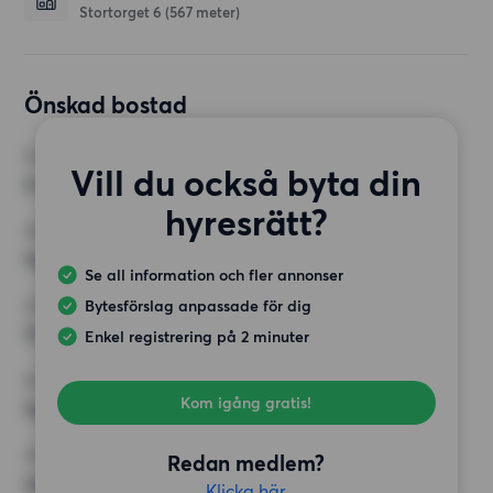
Stortorget 6
(567 meter)
Önskad bostad
RUM
Vill du också byta din
4 rum
hyresrätt?
MINST ANTAL KVADRATMETER
Inget val
Se all information och fler annonser
Bytesförslag anpassade för dig
HÖGSTA HYRA
13 500 kr
Enkel registrering på 2 minuter
KRAV
Kom igång gratis!
Inga speciella krav
ÖVRIGA PREFERENSER
Redan medlem?
Inga speciella preferenser
Klicka här