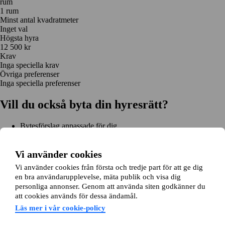
rum
1 rum
Minst antal kvadratmeter
Inget val
Högsta hyra
12 500 kr
Krav
Inga speciella krav
Övriga preferenser
Inga speciella preferenser
Vill du också byta din hyresrätt?
Bytesförslag anpassade för dig
Hjälp genom hela bytet
Enkel registrering på 2 minuter
Vi använder cookies
Kom igång gratis
Vi använder cookies från första och tredje part för att ge dig
Kom igång
en bra användarupplevelse, mäta publik och visa dig
Kom igång gratis
Sök annonser
Logga in
personliga annonser. Genom att använda siten godkänner du
Läs mer
att cookies används för dessa ändamål.
Nyheter och tips
Bytesansökan
Om lägenhetsbyte.se
Läs mer i vår cookie-policy
Om oss
Allmänna villkor
Personuppgiftshantering
Cookiepolicy