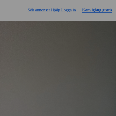
Gå till sidans innehåll
Sök annonser
Hjälp
Logga in
Kom igång gratis