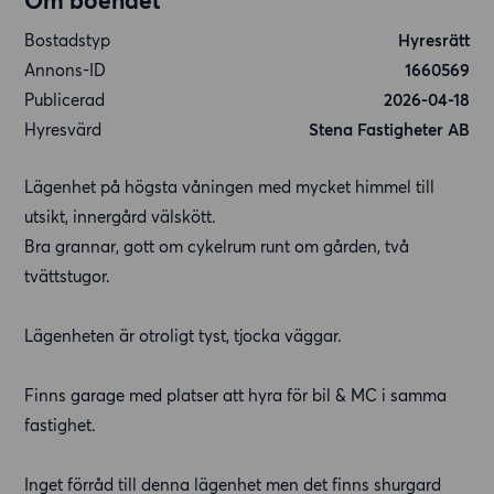
Om boendet
Bostadstyp
Hyresrätt
Annons-ID
1660569
Publicerad
2026-04-18
Hyresvärd
Stena Fastigheter AB
Lägenhet på högsta våningen med mycket himmel till
utsikt, innergård välskött.
Bra grannar, gott om cykelrum runt om gården, två
tvättstugor.
Lägenheten är otroligt tyst, tjocka väggar.
Finns garage med platser att hyra för bil & MC i samma
fastighet.
Inget förråd till denna lägenhet men det finns shurgard