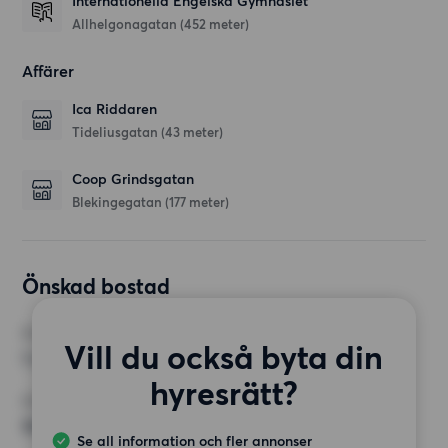
Internationella Engelska Gymnasiet
Allhelgonagatan
(452 meter)
Affärer
Ica Riddaren
Tideliusgatan
(43 meter)
Coop Grindsgatan
Blekingegatan
(177 meter)
Önskad bostad
RUM
Vill du också byta din
1 rum
hyresrätt?
MINST ANTAL KVADRATMETER
18 kvm
Se all information och fler annonser