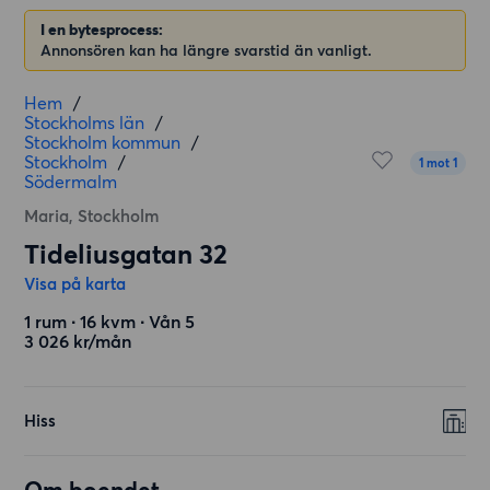
I en bytesprocess:
Annonsören kan ha längre svarstid än vanligt.
Hem
/
Stockholms län
/
Stockholm kommun
/
Stockholm
/
1 mot 1
Södermalm
Maria, Stockholm
Tideliusgatan 32
Visa på karta
1 rum ∙ 16 kvm ∙ Vån 5
3 026 kr/mån
Hiss