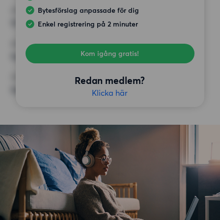
Bytesförslag anpassade för dig
HÖGSTA HYRA
12 500 kr
Enkel registrering på 2 minuter
KRAV
Kom igång gratis!
Inga speciella krav
ÖVRIGA PREFERENSER
Redan medlem?
Inga speciella preferenser
Klicka här