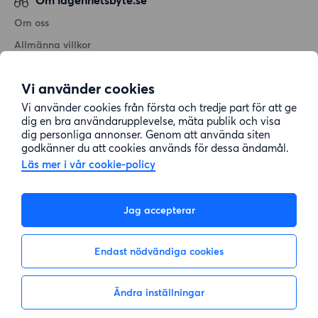
Om oss
Allmänna villkor
Personuppgiftshantering
Vi använder cookies
Cookiepolicy
Vi använder cookies från första och tredje part för att ge
Sitemap
dig en bra användarupplevelse, mäta publik och visa
dig personliga annonser. Genom att använda siten
godkänner du att cookies används för dessa ändamål.
Kundtjänst
Läs mer i vår cookie-policy
Hjälp
Jag accepterar
08-22 00 90
Endast nödvändiga cookies
E-post:
info@lagenhetsbyte.se
Ändra inställningar
Inte intresserad
Visa intresse