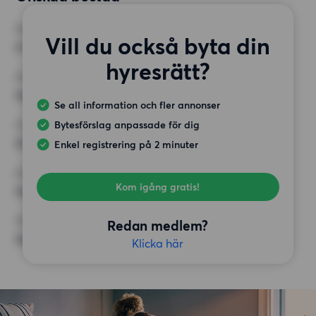
RUM
Vill du också byta din
4 rum
hyresrätt?
MINST ANTAL KVADRATMETER
Inget val
Se all information och fler annonser
Bytesförslag anpassade för dig
HÖGSTA HYRA
22 000 kr
Enkel registrering på 2 minuter
KRAV
Kom igång gratis!
Inga speciella krav
ÖVRIGA PREFERENSER
Redan medlem?
Inga speciella preferenser
Klicka här