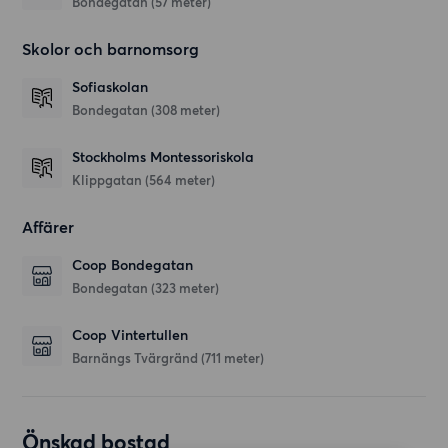
Bondegatan
(57 meter)
Skolor och barnomsorg
Sofiaskolan
Bondegatan
(308 meter)
Stockholms Montessoriskola
Klippgatan
(564 meter)
Affärer
Coop Bondegatan
Bondegatan
(323 meter)
Coop Vintertullen
Barnängs Tvärgränd
(711 meter)
Önskad bostad