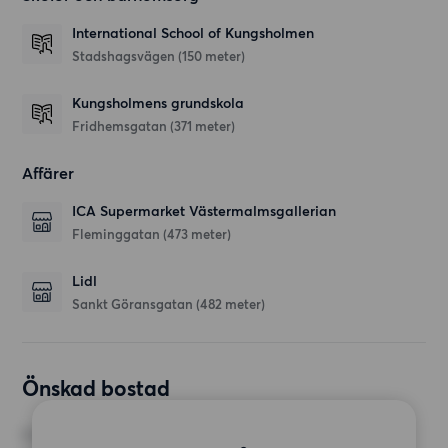
International School of Kungsholmen
Stadshagsvägen
(150 meter)
Kungsholmens grundskola
Fridhemsgatan
(371 meter)
Affärer
ICA Supermarket Västermalmsgallerian
Fleminggatan
(473 meter)
Lidl
Sankt Göransgatan
(482 meter)
Önskad bostad
RUM