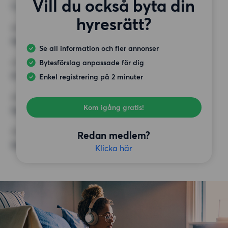
Vill du också byta din
1 rum
hyresrätt?
MINST ANTAL KVADRATMETER
Inget val
Se all information och fler annonser
Bytesförslag anpassade för dig
HÖGSTA HYRA
4 000 kr
Enkel registrering på 2 minuter
KRAV
Kom igång gratis!
Inga speciella krav
ÖVRIGA PREFERENSER
Redan medlem?
Inga speciella preferenser
Klicka här