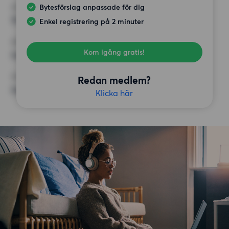
Bytesförslag anpassade för dig
HÖGSTA HYRA
15 000 kr
Enkel registrering på 2 minuter
KRAV
Kom igång gratis!
Inga speciella krav
ÖVRIGA PREFERENSER
Redan medlem?
Inga speciella preferenser
Klicka här