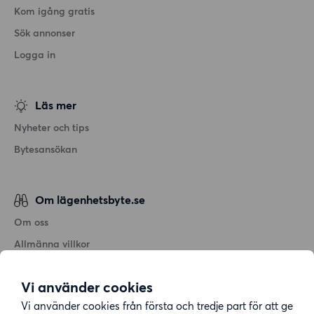
Kom igång gratis
Sök annonser
Logga in
Läs mer
Nyheter och tips
Bytesansökan
Om lägenhetsbyte.se
Om oss
Allmänna villkor
Personuppgiftshantering
Vi använder cookies
Cookiepolicy
Vi använder cookies från första och tredje part för att ge
Sitemap