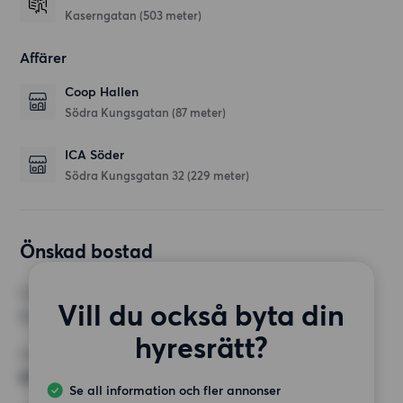
Kaserngatan
(503 meter)
Affärer
Coop Hallen
Södra Kungsgatan
(87 meter)
ICA Söder
Södra Kungsgatan 32
(229 meter)
Önskad bostad
RUM
Vill du också byta din
3 rum
hyresrätt?
MINST ANTAL KVADRATMETER
80 kvm
Se all information och fler annonser