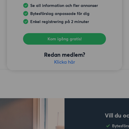
Se all information och fler annonser
Bytesförslag anpassade för dig
Enkel registrering på 2 minuter
Kom igång gratis!
Redan medlem?
Klicka här
Vill du o
Bytesför