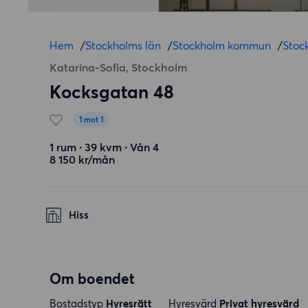
Hem
/
Stockholms län
/
Stockholm kommun
/
Stoc
Katarina-Sofia, Stockholm
Kocksgatan 48
1 mot 1
1 rum ∙ 39 kvm ∙ Vån 4
8 150 kr/mån
Hiss
Om boendet
Bostadstyp
Hyresrätt
Hyresvärd
Privat hyresvärd