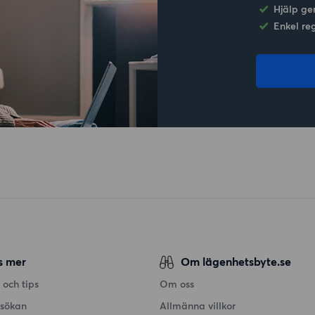
Hjälp ge
Enkel re
s mer
Om lägenhetsbyte.se
 och tips
Om oss
nsökan
Allmänna villkor