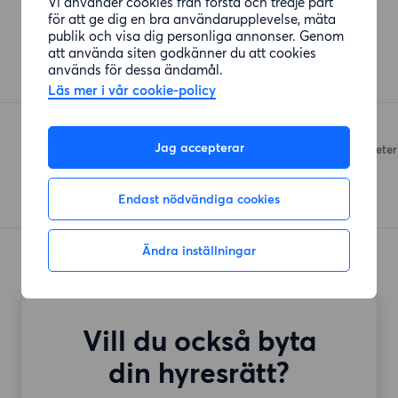
Vi använder cookies från första och tredje part
Affärer
för att ge dig en bra användarupplevelse, mäta
publik och visa dig personliga annonser. Genom
Rot
att använda siten godkänner du att cookies
används för dessa ändamål.
Kocksgatan
(73 meter)
Läs mer i vår cookie-policy
Coop
Jag accepterar
Renstiernas Gata
(134 meter
Endast nödvändiga cookies
Ändra inställningar
Vill du också byta
din hyresrätt?