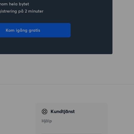
nom hela bytet
gistrering på 2 minuter
Kom igång gratis
Kundtjänst
Hjälp