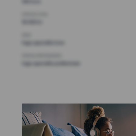
100 kvm
HÖGSTA HYRA
18 000 kr
KRAV
Inga speciella krav
ÖVRIGA PREFERENSER
Inga speciella preferenser