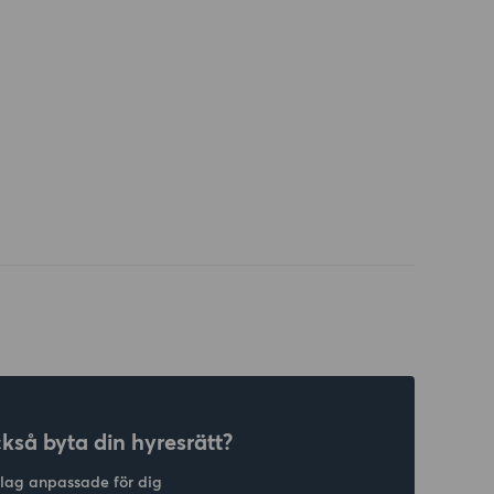
ckså byta din hyresrätt?
slag anpassade för dig