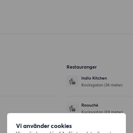
Restauranger
Indio Kitchen
Kocksgatan
(36 meter)
Raouché
Kocksgatan
(69 meter)
Vi använder cookies