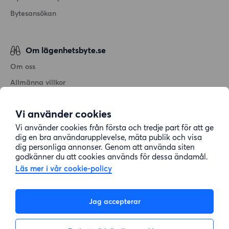
Bytesansökan
Om lägenhetsbyte.se
Om oss
Allmänna villkor
Personuppgiftshantering
Vi använder cookies
Cookiepolicy
Vi använder cookies från första och tredje part för att ge
Sitemap
dig en bra användarupplevelse, mäta publik och visa
dig personliga annonser. Genom att använda siten
godkänner du att cookies används för dessa ändamål.
Kundtjänst
Läs mer i vår cookie-policy
Hjälp
Jag accepterar
08-22 00 90