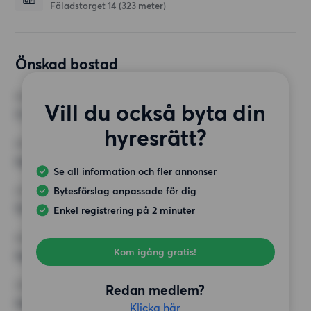
Fäladstorget 14
(323 meter)
Önskad bostad
RUM
Vill du också byta din
3 rum
hyresrätt?
MINST ANTAL KVADRATMETER
Inget val
Se all information och fler annonser
Bytesförslag anpassade för dig
HÖGSTA HYRA
12 000 kr
Enkel registrering på 2 minuter
KRAV
Kom igång gratis!
Inga speciella krav
ÖVRIGA PREFERENSER
Redan medlem?
Inga speciella preferenser
Klicka här