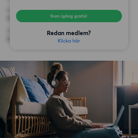
KRAV
Kom igång gratis!
Inga speciella krav
ÖVRIGA PREFERENSER
Redan medlem?
Inga speciella preferenser
Klicka här