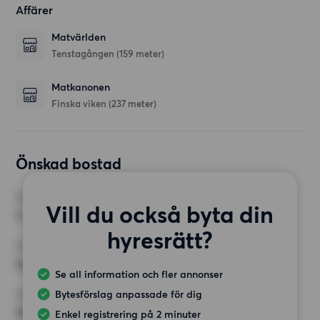
Affärer
Matvärlden
Tenstagången
(159 meter)
Matkanonen
Finska viken
(237 meter)
Önskad bostad
RUM
Vill du också byta din
3 rum
hyresrätt?
MINST ANTAL KVADRATMETER
Inget val
Se all information och fler annonser
Bytesförslag anpassade för dig
HÖGSTA HYRA
10 000 kr
Enkel registrering på 2 minuter