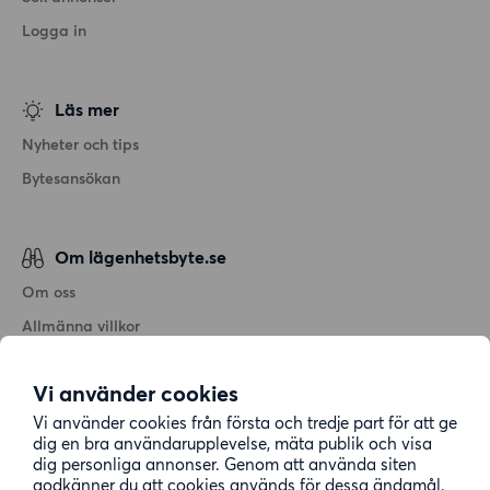
Logga in
Läs mer
Nyheter och tips
Bytesansökan
Om lägenhetsbyte.se
Om oss
Allmänna villkor
Personuppgiftshantering
Vi använder cookies
Cookiepolicy
Vi använder cookies från första och tredje part för att ge
Sitemap
dig en bra användarupplevelse, mäta publik och visa
dig personliga annonser. Genom att använda siten
godkänner du att cookies används för dessa ändamål.