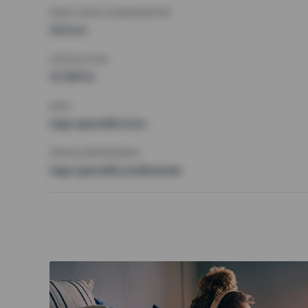
MINST ANTAL KVADRATMETER
24 kvm
HÖGSTA HYRA
12 500 kr
KRAV
Inga speciella krav
ÖVRIGA PREFERENSER
Inga speciella preferenser