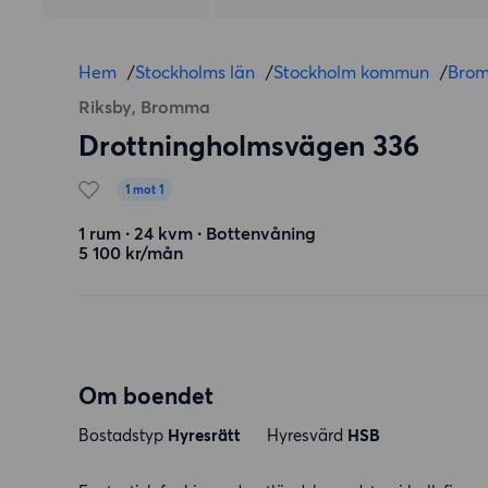
Hem
/
Stockholms län
/
Stockholm kommun
/
Bro
Riksby, Bromma
Drottningholmsvägen 336
1 mot 1
1 rum ∙ 24 kvm ∙ Bottenvåning
5 100 kr/mån
Om boendet
Bostadstyp
Hyresrätt
Hyresvärd
HSB