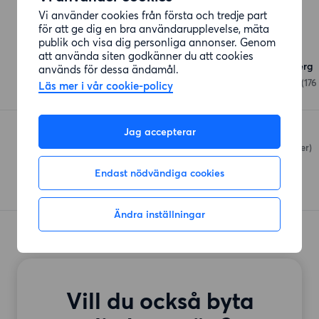
Vi använder cookies från första och tredje part
för att ge dig en bra användarupplevelse, mäta
Affärer
publik och visa dig personliga annonser. Genom
att använda siten godkänner du att cookies
ICA Nära Abrahamsberg
används för dessa ändamål.
Abrahamsbergsvägen 8
(176
Läs mer i vår cookie-policy
Jag accepterar
Coop Brommaplan
Klädesvägen 12
(727 meter)
Endast nödvändiga cookies
Ändra inställningar
Vill du också byta