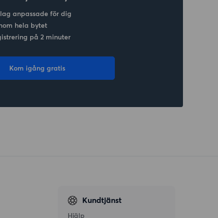
slag anpassade för dig
nom hela bytet
gistrering på 2 minuter
Kom igång gratis
Kundtjänst
Hjälp