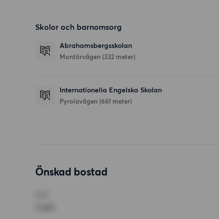
Skolor och barnomsorg
Abrahamsbergsskolan
Montörvägen
(332 meter)
Internationella Engelska Skolan
Pyrolavägen
(661 meter)
Önskad bostad
RUM
1 rum