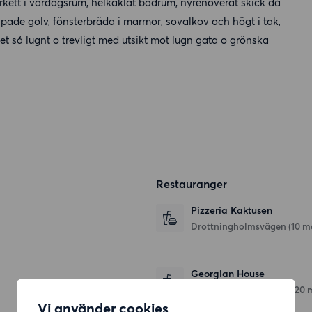
arkett i vardagsrum, helkaklat badrum, nyrenoverat skick då
de golv, fönsterbräda i marmor, sovalkov och högt i tak,
et så lugnt o trevligt med utsikt mot lugn gata o grönska
Restauranger
Pizzeria Kaktusen
Drottningholmsvägen
(10 m
Georgian House
Drottningholmsvägen
(120 
Vi använder cookies