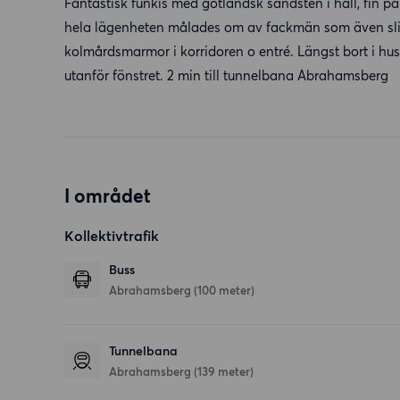
Fantastisk funkis med gotländsk sandsten i hall, fin p
hela lägenheten målades om av fackmän som även slipa
kolmårdsmarmor i korridoren o entré. Längst bort i hus
utanför fönstret. 2 min till tunnelbana Abrahamsberg
I området
Kollektivtrafik
Buss
Abrahamsberg (100 meter)
Tunnelbana
Abrahamsberg (139 meter)