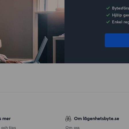
Bytesför
Hjälp ge
Enkel re
s mer
Om lägenhetsbyte.se
 och tips
Om oss