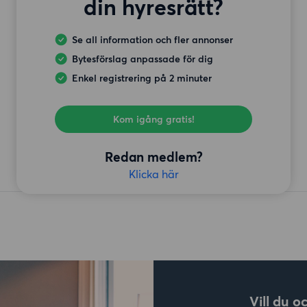
din hyresrätt?
Se all information och fler annonser
Bytesförslag anpassade för dig
Enkel registrering på 2 minuter
Kom igång gratis!
Redan medlem?
Klicka här
Vill du o