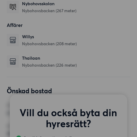
Nybohovsskolan
Nybohovsbacken
(267 meter)
Affärer
Willys
Nybohovsbacken
(208 meter)
Thailaan
Nybohovsbacken
(226 meter)
Önskad bostad
RUM
Vill du också byta din
4 rum
hyresrätt?
MINST ANTAL KVADRATMETER
100 kvm