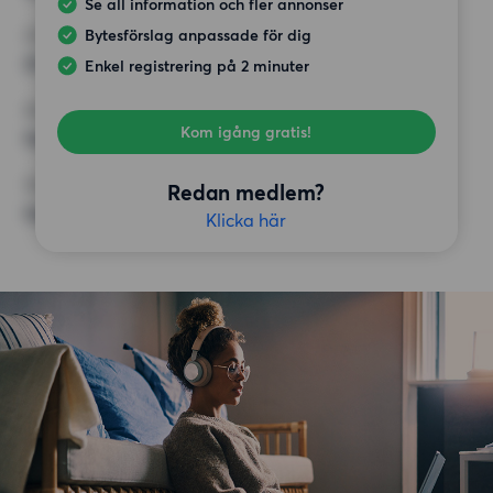
Se all information och fler annonser
Bytesförslag anpassade för dig
HÖGSTA HYRA
22 000 kr
Enkel registrering på 2 minuter
KRAV
Kom igång gratis!
Inga speciella krav
ÖVRIGA PREFERENSER
Redan medlem?
Inga speciella preferenser
Klicka här