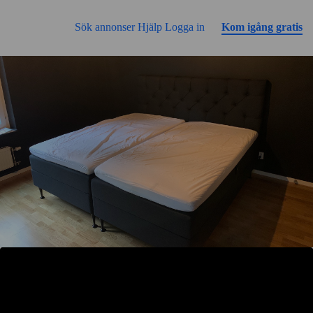
Gå till sidans innehåll
Sök annonser
Hjälp
Logga in
Kom igång gratis