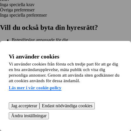
Inga speciella krav
Övriga preferenser
Inga speciella preferenser
Vill du också byta din hyresrätt?
Bytesförslag anpassade för dig
Hjälp genom hela bytet
Enkel registrering på 2 minuter
Vi använder cookies
Kom igång gratis
Vi använder cookies från första och tredje part för att ge dig
Kom igång
en bra användarupplevelse, mäta publik och visa dig
Kom igång gratis
Sök annonser
Logga in
personliga annonser. Genom att använda siten godkänner du
Läs mer
att cookies används för dessa ändamål.
Nyheter och tips
Bytesansökan
Om lägenhetsbyte.se
Läs mer i vår cookie-policy
Om oss
Allmänna villkor
Personuppgiftshantering
Cookiepolicy
Sitemap
Kundtjänst
Jag accepterar
Endast nödvändiga cookies
Hjälp
08-22 00 90
E-post:
info@lagenhetsbyte.se
Ändra inställningar
© 2004-2026 Lägenhetsbyte Sverige AB