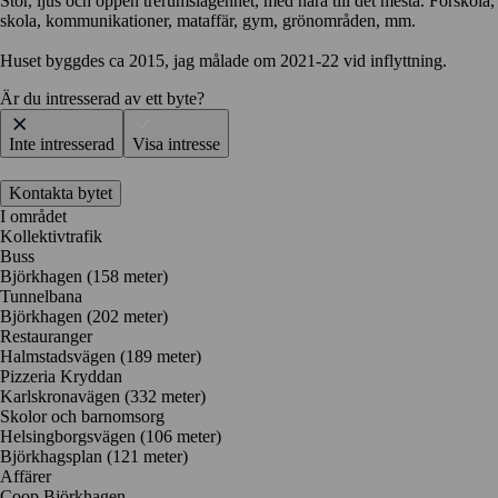
Stor, ljus och öppen trerumslägenhet, med nära till det mesta. Förskola,
skola, kommunikationer, mataffär, gym, grönområden, mm.
Huset byggdes ca 2015, jag målade om 2021-22 vid inflyttning.
Är du intresserad av ett byte?
Inte intresserad
Visa intresse
Kontakta bytet
I området
Kollektivtrafik
Buss
Björkhagen (158 meter)
Tunnelbana
Björkhagen (202 meter)
Restauranger
Halmstadsvägen
(189 meter)
Pizzeria Kryddan
Karlskronavägen
(332 meter)
Skolor och barnomsorg
Helsingborgsvägen
(106 meter)
Björkhagsplan
(121 meter)
Affärer
Coop Björkhagen