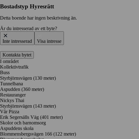
Bostadstyp
Hyresrätt
Detta boende har ingen beskrivning än.
Är du intresserad av ett byte?
Inte intresserad
Visa intresse
Kontakta bytet
I området
Kollektivtrafik
Buss
Styrbjörnsvägen (130 meter)
Tunnelbana
Aspudden (360 meter)
Restauranger
Nickys Thai
Styrbjörnsvägen
(143 meter)
Vår Pizza
Erik Segersälls Väg
(401 meter)
Skolor och barnomsorg
Aspuddens skola
Blommensbergsvägen 166
(122 meter)