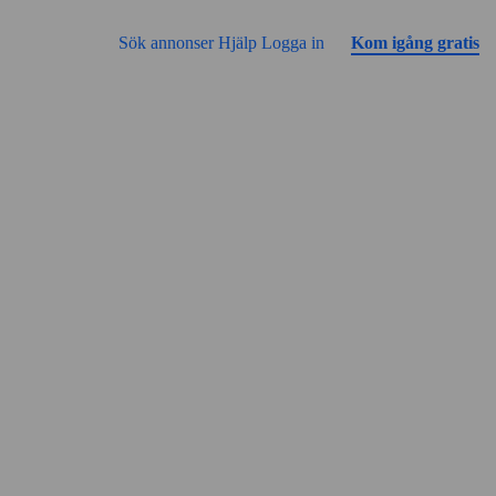
Gå till sidans innehåll
Annonsen har inga bilder än
Sök annonser
Hjälp
Logga in
Kom igång gratis
Gatuvy