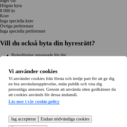
Inget val
Högsta hyra
8 000 kr
Krav
Inga speciella krav
Övriga preferenser
Inga speciella preferenser
Vill du också byta din hyresrätt?
Bytesförslag anpassade för dig
Hjälp genom hela bytet
Enkel registrering på 2 minuter
Vi använder cookies
Kom igång gratis
Vi använder cookies från första och tredje part för att ge dig
Kom igång
en bra användarupplevelse, mäta publik och visa dig
Kom igång gratis
Sök annonser
Logga in
personliga annonser. Genom att använda siten godkänner du
Läs mer
att cookies används för dessa ändamål.
Nyheter och tips
Bytesansökan
Om lägenhetsbyte.se
Läs mer i vår cookie-policy
Om oss
Allmänna villkor
Personuppgiftshantering
Cookiepolicy
Sitemap
Kundtjänst
Jag accepterar
Endast nödvändiga cookies
Hjälp
08-22 00 90
E-post:
info@lagenhetsbyte.se