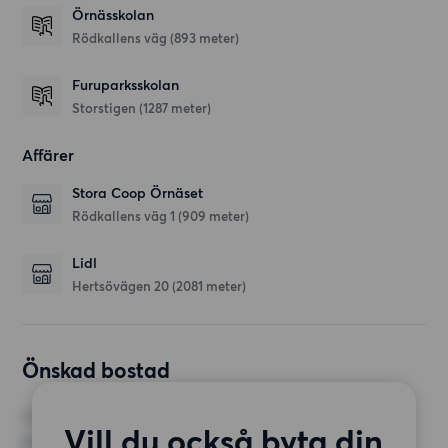
Örnässkolan
Rödkallens väg
(893 meter)
Furuparksskolan
Storstigen
(1287 meter)
Affärer
Stora Coop Örnäset
Rödkallens väg 1
(909 meter)
Lidl
Hertsövägen 20
(2081 meter)
Önskad bostad
RUM
Vill du också byta din
2 rum