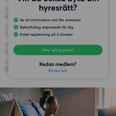
hyresrätt?
MINST ANTAL KVADRATMETER
Inget val
Se all information och fler annonser
Bytesförslag anpassade för dig
HÖGSTA HYRA
7 500 kr
Enkel registrering på 2 minuter
KRAV
Kom igång gratis!
Inga speciella krav
ÖVRIGA PREFERENSER
Redan medlem?
Inga speciella preferenser
Klicka här