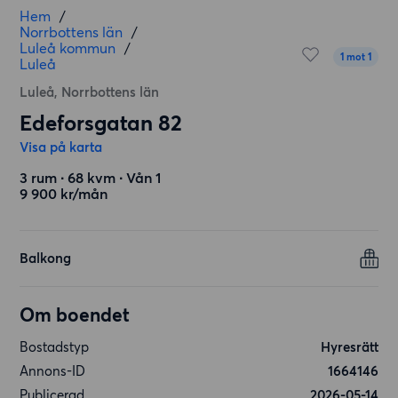
Hem
/
Norrbottens län
/
Luleå kommun
/
1 mot 1
Luleå
Luleå, Norrbottens län
Edeforsgatan 82
Visa på karta
3 rum ∙ 68 kvm ∙ Vån 1
9 900 kr/mån
Balkong
Om boendet
Bostadstyp
Hyresrätt
Annons-ID
1664146
Publicerad
2026-05-14