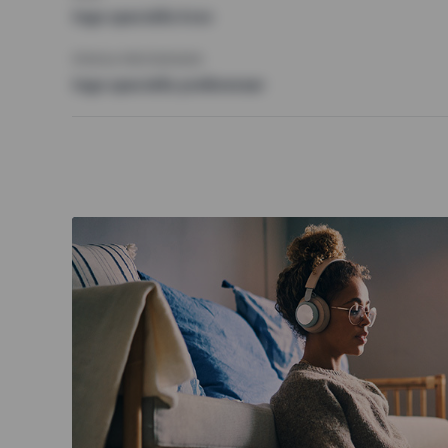
Inga speciella krav
ÖVRIGA PREFERENSER
Inga speciella preferenser