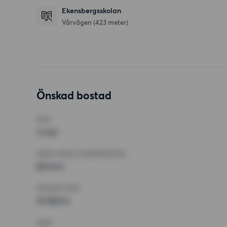
Ekensbergsskolan
Vårvägen
(423 meter)
Önskad bostad
RUM
3 rum
MINST ANTAL KVADRATMETER
65 kvm
HÖGSTA HYRA
13 500 kr
KRAV