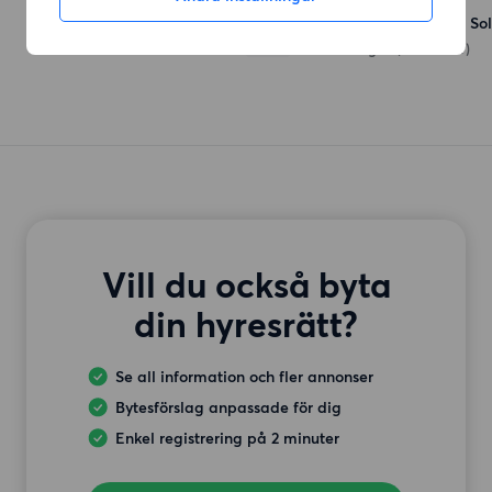
Maxi ICA Stormarknad So
Svetsarvägen
(516 meter)
Vill du också byta
din hyresrätt?
Se all information och fler annonser
Bytesförslag anpassade för dig
Enkel registrering på 2 minuter