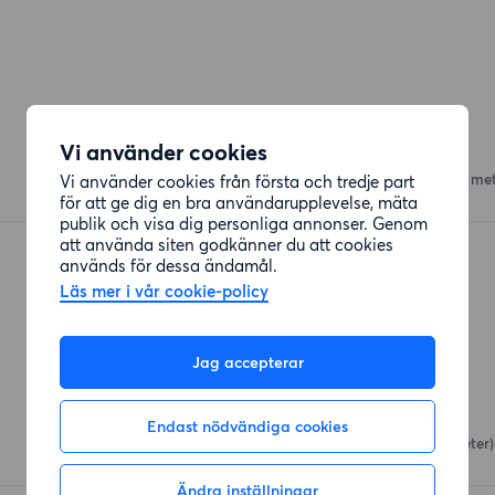
Restauranger
Vi använder cookies
Hongthai
Vi använder cookies från första och tredje part
Ankdammsgatan 19
(231 met
för att ge dig en bra användarupplevelse, mäta
publik och visa dig personliga annonser. Genom
att använda siten godkänner du att cookies
Pizzeria La Rossa
används för dessa ändamål.
Vårvägen
(373 meter)
Läs mer i vår cookie-policy
Jag accepterar
Affärer
Snabbgross
Endast nödvändiga cookies
Svetsarvägen 24
(355 meter)
Ändra inställningar