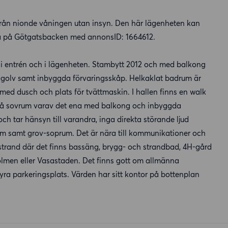
t från nionde våningen utan insyn. Den här lägenheten kan
5:a på Götgatsbacken med annonsID: 1664612.
r i entrén och i lägenheten. Stambytt 2012 och med balkong
-golv samt inbyggda förvaringsskåp. Helkaklat badrum är
 med dusch och plats för tvättmaskin. I hallen finns en walk
 Två sovrum varav det ena med balkong och inbyggda
 och tar hänsyn till varandra, inga direkta störande ljud
lrum samt grov-soprum. Det är nära till kommunikationer och
 strand där det finns bassäng, brygg- och strandbad, 4H-gård
holmen eller Vasastaden. Det finns gott om allmänna
hyra parkeringsplats. Värden har sitt kontor på bottenplan