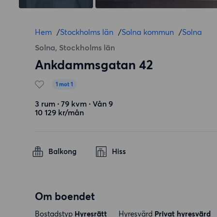
Hem
/
Stockholms län
/
Solna kommun
/
Solna
Solna, Stockholms län
Ankdammsgatan 42
1 mot 1
3 rum ∙ 79 kvm ∙ Vån 9
10 129 kr/mån
Balkong
Hiss
Om boendet
Bostadstyp
Hyresrätt
Hyresvärd
Privat hyresvärd