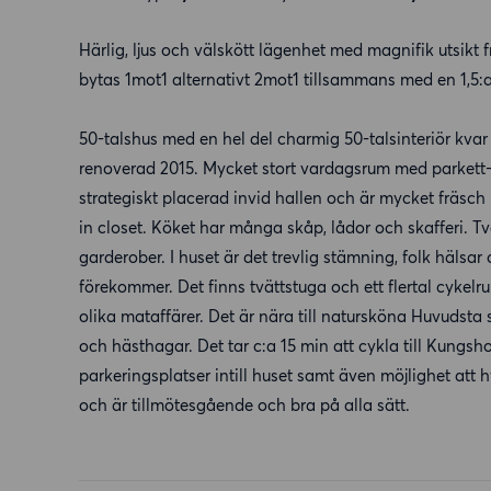
Härlig, ljus och välskött lägenhet med magnifik utsik
bytas 1mot1 alternativt 2mot1 tillsammans med en 1,
50-talshus med en hel del charmig 50-talsinteriör kva
renoverad 2015. Mycket stort vardagsrum med parkett
strategiskt placerad invid hallen och är mycket fräsch
in closet. Köket har många skåp, lådor och skafferi.
garderober. I huset är det trevlig stämning, folk hälsar
förekommer. Det finns tvättstuga och ett flertal cyke
olika mataffärer. Det är nära till natursköna Huvudsta
och hästhagar. Det tar c:a 15 min att cykla till Kungs
parkeringsplatser intill huset samt även möjlighet att 
och är tillmötesgående och bra på alla sätt.