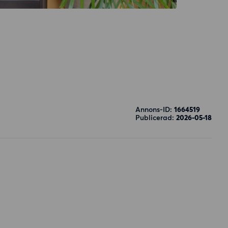
Annons-ID:
1664519
Publicerad:
2026-05-18