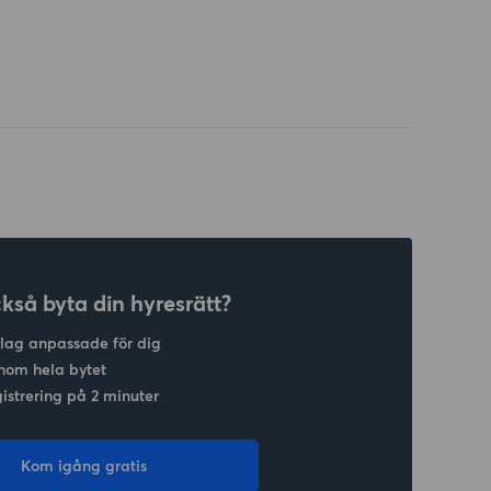
ckså byta din hyresrätt?
slag anpassade för dig
nom hela bytet
gistrering på 2 minuter
Kom igång gratis