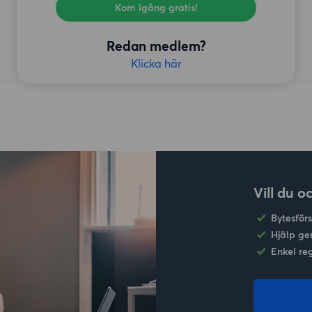
Kom igång gratis!
Redan medlem?
Klicka här
Vill du o
Bytesför
Hjälp ge
Enkel re