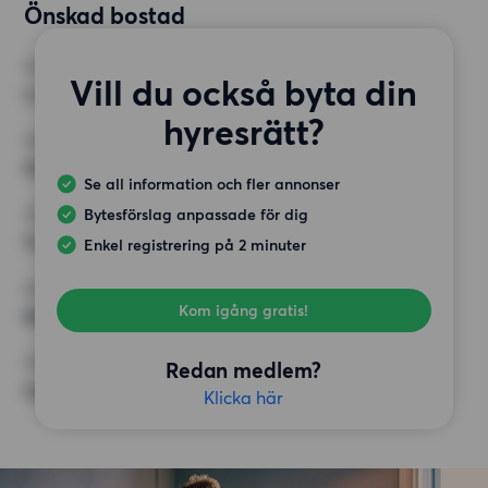
Önskad bostad
RUM
Vill du också byta din
2 rum
hyresrätt?
MINST ANTAL KVADRATMETER
50 kvm
Se all information och fler annonser
Bytesförslag anpassade för dig
HÖGSTA HYRA
13 000 kr
Enkel registrering på 2 minuter
KRAV
Kom igång gratis!
Balkong, Hiss
ÖVRIGA PREFERENSER
Redan medlem?
Inga speciella preferenser
Klicka här