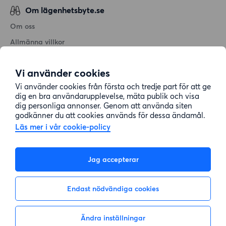
Om lägenhetsbyte.se
Om oss
Allmänna villkor
Personuppgiftshantering
Vi använder cookies
Cookiepolicy
Vi använder cookies från första och tredje part för att ge
Sitemap
dig en bra användarupplevelse, mäta publik och visa
dig personliga annonser. Genom att använda siten
godkänner du att cookies används för dessa ändamål.
Kundtjänst
Läs mer i vår cookie-policy
Hjälp
Jag accepterar
08-22 00 90
Endast nödvändiga cookies
E-post:
info@lagenhetsbyte.se
Ändra inställningar