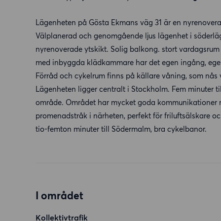
Lägenheten på Gösta Ekmans väg 31 är en nyrenovera
Välplanerad och genomgående ljus lägenhet i söderläg
nyrenoverade ytskikt. Solig balkong. stort vardagsrum m
med inbyggda klädkammare har det egen ingång, egen to
Förråd och cykelrum finns på källare våning, som nås 
Lägenheten ligger centralt i Stockholm. Fem minuter 
område. Området har mycket goda kommunikationer me
promenadstråk i närheten, perfekt för friluftsälskare o
tio-femton minuter till Södermalm, bra cykelbanor.
I området
Kollektivtrafik