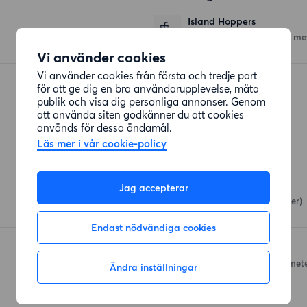
Island Hoppers
Instrumentvägen 23
(270 me
Vi använder cookies
Vi använder cookies från första och tredje part
La Favorita
för att ge dig en bra användarupplevelse, mäta
Bäckvägen
(301 meter)
publik och visa dig personliga annonser. Genom
att använda siten godkänner du att cookies
används för dessa ändamål.
Läs mer i vår cookie-policy
Affärer
Coop Örnsberg
Jag accepterar
Junkergatan 27
(422 meter)
Endast nödvändiga cookies
ICA Hallen, Axelsberg
Selmedalsvägen 38
(511 met
Ändra inställningar