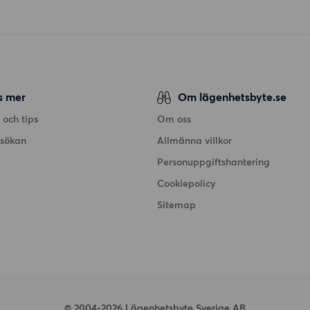
s mer
Om lägenhetsbyte.se
 och tips
Om oss
nsökan
Allmänna villkor
Personuppgiftshantering
Cookiepolicy
Sitemap
© 2004-2026 Lägenhetsbyte Sverige AB