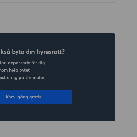
ckså byta din hyresrätt?
slag anpassade för dig
nom hela bytet
gistrering på 2 minuter
Kom igång gratis