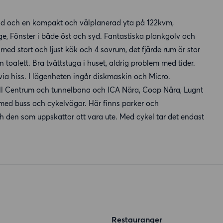
d och en kompakt och välplanerad yta på 122kvm,
e, Fönster i både öst och syd. Fantastiska plankgolv och
ed stort och ljust kök och 4 sovrum, det fjärde rum är stor
alett. Bra tvättstuga i huset, aldrig problem med tider.
via hiss. I lägenheten ingår diskmaskin och Micro.
till Centrum och tunnelbana och ICA Nära, Coop Nära, Lugnt
d buss och cykelvägar. Här finns parker och
ch den som uppskattar att vara ute. Med cykel tar det endast
Restauranger