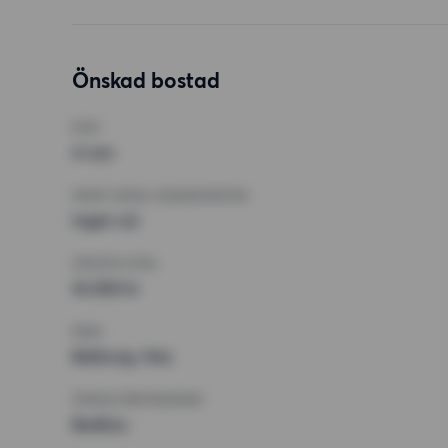
Önskad bostad
RUM
4 rum
MINST ANTAL KVADRATMETER
Inget val
HÖGSTA HYRA
16 000 kr
KRAV
Balkong, Hiss
ÖVRIGA PREFERENSER
Badkar,