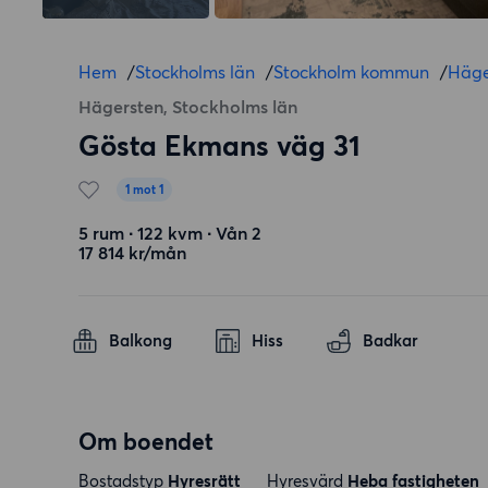
Hem
/
Stockholms län
/
Stockholm kommun
/
Häge
Hägersten, Stockholms län
Gösta Ekmans väg 31
1 mot 1
5 rum ∙ 122 kvm ∙ Vån 2
17 814 kr/mån
Balkong
Hiss
Badkar
Om boendet
Bostadstyp
Hyresrätt
Hyresvärd
Heba fastigheten