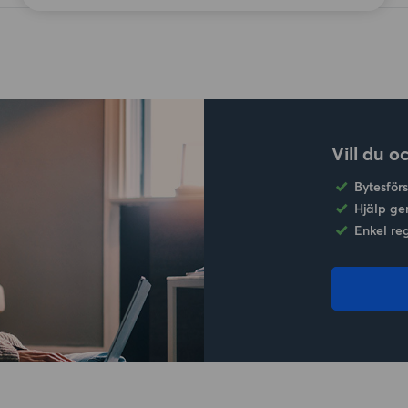
Vill du o
Bytesför
Hjälp ge
Enkel re