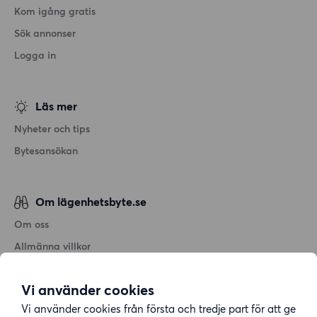
Kom igång gratis
Sök annonser
Logga in
Läs mer
Nyheter och tips
Bytesansökan
Om lägenhetsbyte.se
Om oss
Allmänna villkor
Personuppgiftshantering
Vi använder cookies
Cookiepolicy
Vi använder cookies från första och tredje part för att ge
Sitemap