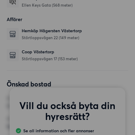
Ellen Keys Gata
(568 meter)
Affärer
Hemköp Hägersten Västertorp
Störtloppsvägen 22
(149 meter)
Coop Västertorp
Störtloppsvägen 17
(153 meter)
Önskad bostad
RUM
Vill du också byta din
3 rum
hyresrätt?
MINST ANTAL KVADRATMETER
Inget val
Se all information och fler annonser