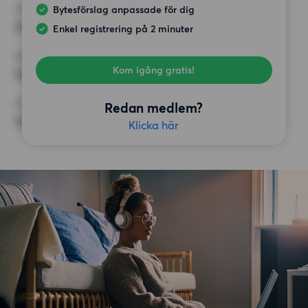
Bytesförslag anpassade för dig
HÖGSTA HYRA
12 500 kr
Enkel registrering på 2 minuter
KRAV
Kom igång gratis!
Inga speciella krav
ÖVRIGA PREFERENSER
Redan medlem?
Inga speciella preferenser
Klicka här