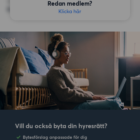
ÖVRIGA PREFERENSER
Redan medlem?
Badkar, Bildad BRF, Öppen spis/kakelugn
Klicka här
Vill du också byta din hyresrätt?
Bytesförslag anpassade för dig