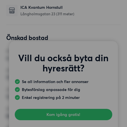
ICA Kvantum Hornstull
Långholmsgatan 23
(311 meter)
Önskad bostad
RUM
Vill du också byta din
4 rum
hyresrätt?
MINST ANTAL KVADRATMETER
70 kvm
Se all information och fler annonser
Bytesförslag anpassade för dig
HÖGSTA HYRA
12 000 kr
Enkel registrering på 2 minuter
KRAV
Kom igång gratis!
Balkong,