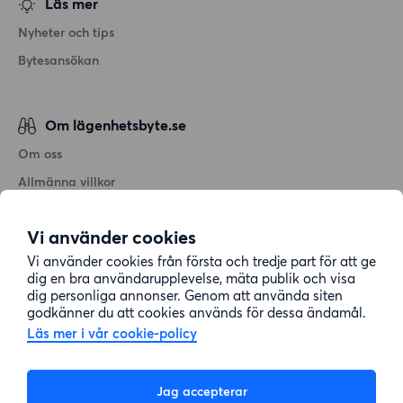
Läs mer
Nyheter och tips
Bytesansökan
Om lägenhetsbyte.se
Om oss
Allmänna villkor
Personuppgiftshantering
Vi använder cookies
Cookiepolicy
Vi använder cookies från första och tredje part för att ge
Sitemap
dig en bra användarupplevelse, mäta publik och visa
dig personliga annonser. Genom att använda siten
godkänner du att cookies används för dessa ändamål.
Kundtjänst
Läs mer i vår cookie-policy
Hjälp
Jag accepterar