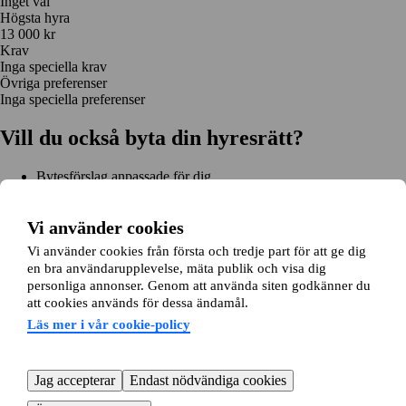
Inget val
Högsta hyra
13 000 kr
Krav
Inga speciella krav
Övriga preferenser
Inga speciella preferenser
Vill du också byta din hyresrätt?
Bytesförslag anpassade för dig
Hjälp genom hela bytet
Enkel registrering på 2 minuter
Vi använder cookies
Kom igång gratis
Vi använder cookies från första och tredje part för att ge dig
Kom igång
en bra användarupplevelse, mäta publik och visa dig
Kom igång gratis
Sök annonser
Logga in
personliga annonser. Genom att använda siten godkänner du
Läs mer
att cookies används för dessa ändamål.
Nyheter och tips
Bytesansökan
Om lägenhetsbyte.se
Läs mer i vår cookie-policy
Om oss
Allmänna villkor
Personuppgiftshantering
Cookiepolicy
Sitemap
Kundtjänst
Jag accepterar
Endast nödvändiga cookies
Hjälp
08-22 00 90
E-post:
info@lagenhetsbyte.se