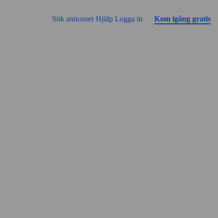
Gå till sidans innehåll
Annonsen har inga bilder än
Sök annonser
Hjälp
Logga in
Kom igång gratis
Gatuvy