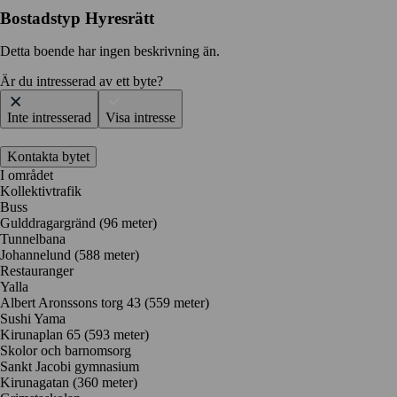
Bostadstyp
Hyresrätt
Detta boende har ingen beskrivning än.
Är du intresserad av ett byte?
Inte intresserad
Visa intresse
Kontakta bytet
I området
Kollektivtrafik
Buss
Gulddragargränd (96 meter)
Tunnelbana
Johannelund (588 meter)
Restauranger
Yalla
Albert Aronssons torg 43
(559 meter)
Sushi Yama
Kirunaplan 65
(593 meter)
Skolor och barnomsorg
Sankt Jacobi gymnasium
Kirunagatan
(360 meter)