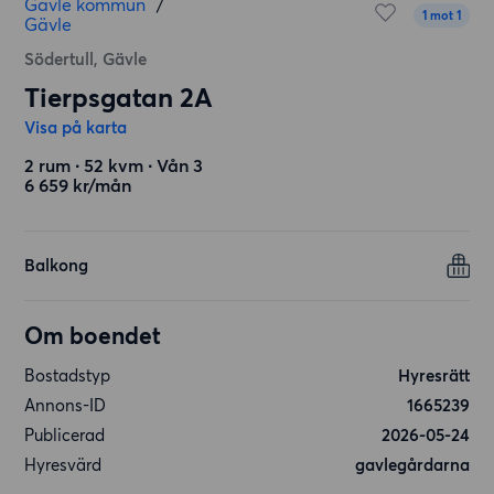
Gävle kommun
/
1 mot 1
Gävle
Södertull, Gävle
Tierpsgatan 2A
Visa på karta
2 rum ∙ 52 kvm ∙ Vån 3
6 659 kr/mån
Balkong
Om boendet
Bostadstyp
Hyresrätt
Annons-ID
1665239
Publicerad
2026-05-24
Hyresvärd
gavlegårdarna