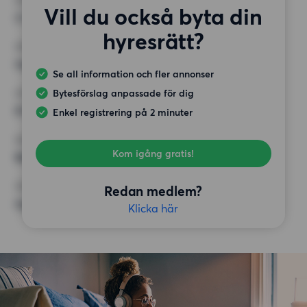
RUM
Vill du också byta din
2 rum
hyresrätt?
MINST ANTAL KVADRATMETER
Inget val
Se all information och fler annonser
Bytesförslag anpassade för dig
HÖGSTA HYRA
8 000 kr
Enkel registrering på 2 minuter
KRAV
Kom igång gratis!
Balkong,
ÖVRIGA PREFERENSER
Redan medlem?
Inga speciella preferenser
Klicka här